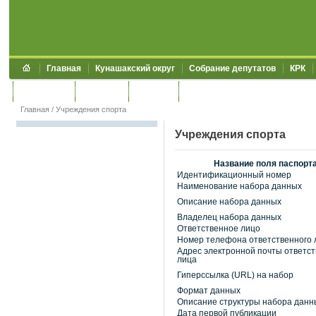
Главная
Кунашакский округ
Собрание депутатов
КРК
Обращения
Контакты
УЖКХСЭ
УИИЗО
Главная
/
Учреждения спорта
Учреждения спорта
Название поля паспорт
Идентификационный номер
Наименование набора данных
Описание набора данных
Владелец набора данных
Ответственное лицо
Номер телефона ответственного 
Адрес электронной почты ответст
лица
Гиперссылка (URL) на набор
Формат данных
Описание структуры набора данн
Дата первой публикации