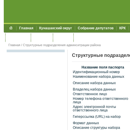
Главная
Кунашакский округ
Собрание депутатов
КРК
Обращения
Контакты
УЖКХСЭ
УИИЗО
Главная
/
Структурные подразделения админситрации района
Структурные подраздел
Название поля паспорта
Идентификационный номер
Наименование набора данных
Описание набора данных
Владелец набора данных
Ответственное лицо
Номер телефона ответственного
лица
Адрес электронной почты
ответственного лица
Гиперссылка (URL) на набор
Формат данных
Описание структуры набора