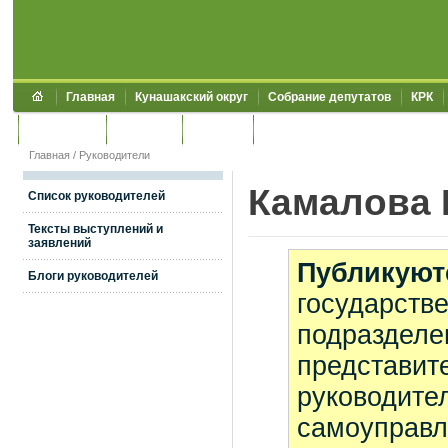
Главная
Кунашакский округ
Собрание депутатов
КРК
Обращения
Контакты
УЖКХСЭ
УИИЗО
Главная
/
Руководители
Камалова 
Список руководителей
Тексты выступлений и
заявлений
Публикуют
Блоги руководителей
государстве
подразделе
представите
руководите
самоуправл