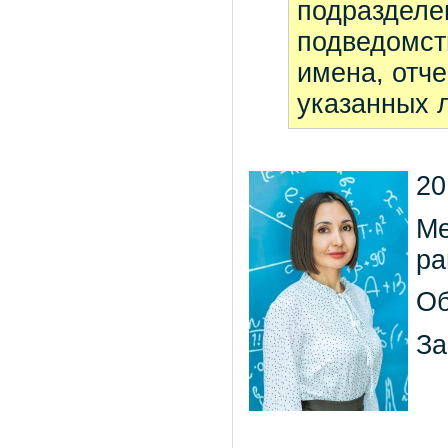
подразделе
подведомст
имена, отче
указанных л
20
Ме
ра
Об
За