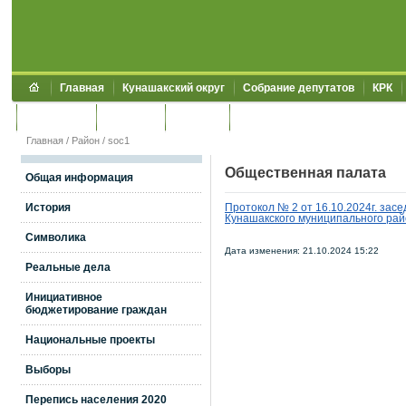
Главная
Кунашакский округ
Собрание депутатов
КРК
Обращения
Контакты
УЖКХСЭ
УИИЗО
Главная
/
Район
/
soc1
Общественная палата
Общая информация
История
Протокол № 2 от 16.10.2024г. зас
Кунашакского муниципального ра
Символика
Дата изменения: 21.10.2024 15:22
Реальные дела
Инициативное
бюджетирование граждан
Национальные проекты
Выборы
Перепись населения 2020