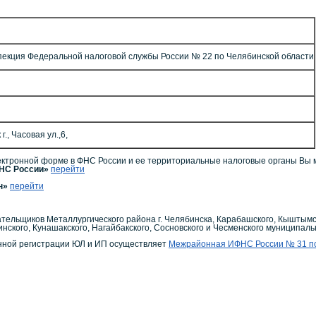
екция Федеральной налоговой службы России № 22 по Челябинской области
., Часовая ул.,6,
ктронной форме в ФНС России и ее территориальные налоговые органы Вы 
ФНС России»
перейти
ин»
перейти
ельщиков Металлургического района г. Челябинска, Карабашского, Кыштымско
инского, Кунашакского, Нагайбакского, Сосновского и Чесменского муниципал
енной регистрации ЮЛ и ИП осуществляет
Межрайонная ИФНС России № 31 по