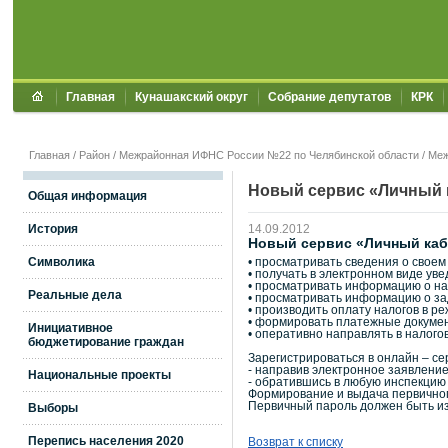
Главная
Кунашакский округ
Собрание депутатов
КРК
Главная
/
Район
/
Межрайонная ИФНС России №22 по Челябинской области
/
Меж
Новый сервис «Личный к
Общая информация
История
14.09.2012
Новый сервис «Личный каби
Символика
• просматривать сведения о своем
• получать в электронном виде ув
• просматривать информацию о нач
Реальные дела
• просматривать информацию о за
• производить оплату налогов в ре
• формировать платежные докумен
Инициативное
• оперативно направлять в налого
бюджетирование граждан
Зарегистрироваться в онлайн – с
- направив электронное заявление
Национальные проекты
- обратившись в любую инспекцию
Формирование и выдача первичного
Первичный пароль должен быть из
Выборы
Перепись населения 2020
Возврат к списку