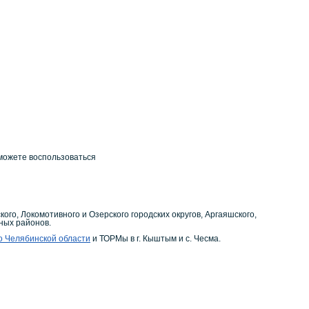
можете воспользоваться
го, Локомотивного и Озерского городских округов, Аргаяшского,
ьных районов.
 Челябинской области
и ТОРМы в г. Кыштым и с. Чесма.