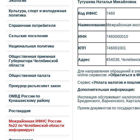
Экология
Тугушева Наталья Михайловна
Культура, спорт и молодежная
Код ИФНС
7460
политика
Наименование
Межрайонная инсп
Справочник потребителя
Сельские поселения
ИНН
7460000010
Национальная политика
КПП
746001001
Общественная приемная
Адрес
454038, Челябинск г
Губернатора Челябинской
области
Для направления обращений в эле
online-сервисом:
«Обратиться в 
Общественная палата
Сервис
«Уплата налогов и пошл
Прокурор разъясняет закон
Дополнительная информация:
ОМВД России по
Инспекция обслуживает налогоплат
Кунашакскому району
Брединского, Варненского, Картал
Прием документов по государств
Росгвардия
Межрайонная ИФНС России
№22 по Челябинской области
информирует