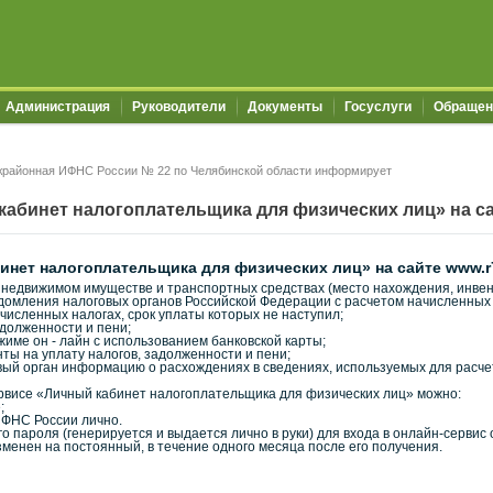
Администрация
Руководители
Документы
Госуслуги
Обращен
районная ИФНС России № 22 по Челябинской области информирует
абинет налогоплательщика для физических лиц» на сай
нет налогоплательщика для физических лиц» на сайте www.r7
 недвижимом имуществе и транспортных средствах (место нахождения, инвент
едомления налоговых органов Российской Федерации с расчетом начисленных 
исленных налогах, срок уплаты которых не наступил;
долженности и пени;
жиме он - лайн с использованием банковской карты;
ты на уплату налогов, задолженности и пени;
вый орган информацию о расхождениях в сведениях, используемых для расче
ервисе «Личный кабинет налогоплательщика для физических лиц» можно:
;
 ФНС России лично.
 пароля (генерируется и выдается лично в руки) для входа в онлайн-сервис
менен на постоянный, в течение одного месяца после его получения.