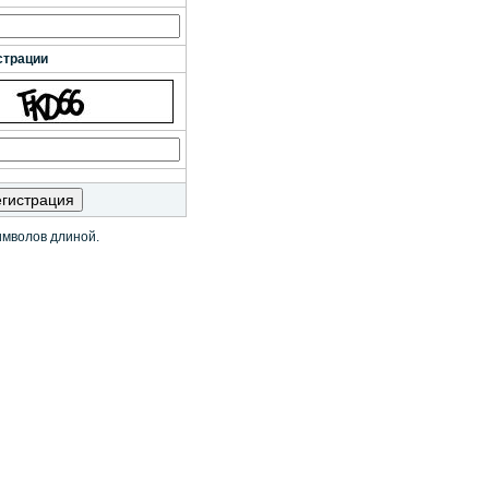
страции
имволов длиной.