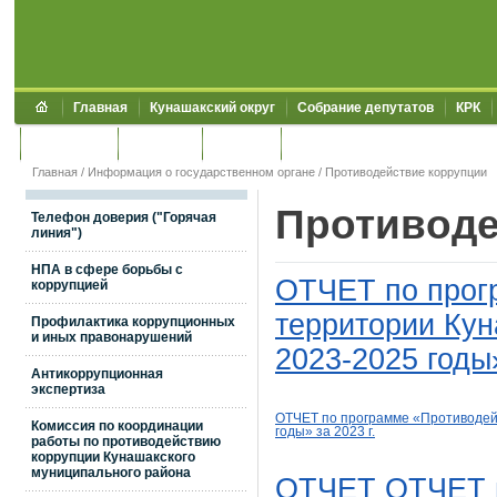
Главная
Кунашакский округ
Собрание депутатов
КРК
Обращения
Контакты
УЖКХСЭ
УИИЗО
Главная
/
Информация о государственном органе
/
Противодействие коррупции
Противоде
Телефон доверия ("Горячая
линия")
НПА в сфере борьбы с
ОТЧЕТ по прог
коррупцией
территории Кун
Профилактика коррупционных
и иных правонарушений
2023-2025 годы»
Антикоррупционная
экспертиза
ОТЧЕТ
по программе «Противодей
Комиссия по координации
годы»
за
2023
г.
работы по противодействию
коррупции Кунашакского
муниципального района
ОТЧЕТ
ОТЧЕТ 