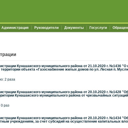
Администрация
Руководители
Документы
Госуслуги
Обращен
трации
страции Кунашакского муниципального района от 21.10.2020 г. №1436 "О
 территории объекта «Газоснабжение жилых домов по ул. Лесная п. Мус
но: 2 раза
страции Кунашакского муниципального района от 20.10.2020 г. №1428 "
рритории Кунашакского муниципального района от чрезвычайных ситуаций .
 0 раз
страции Кунашакского муниципального района от 20.10.2020 г. №1434 "О
ым учреждениям, за счет субсидий на осуществление капитальных вложе