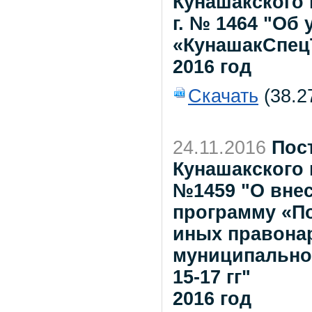
Кунашакского 
г. № 1464 "Об
«КунашакСпец
2016 год
Скачать
(38.2
24.11.2016
Пос
Кунашакского 
№1459 "О вне
программу «П
иных правона
муниципально
15-17 гг"
2016 год