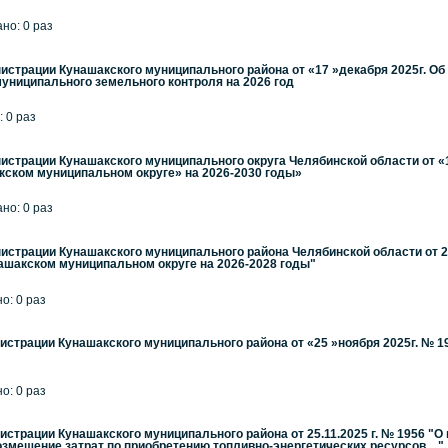
ано: 0 раз
страции Кунашакского муниципального района от «17 »декабря 2025г. 
униципального земельного контроля на 2026 год
: 0 раз
страции Кунашакского муниципального округа Челябинской области от «
кском муниципальном округе» на 2026-2030 годы»
ано: 0 раз
страции Кунашакского муниципального района Челябинской области от 2
ашакском муниципальном округе на 2026-2028 годы"
но: 0 раз
страции Кунашакского муниципального района от «25 »ноября 2025г. № 1
но: 0 раз
страции Кунашакского муниципального района от 25.11.2025 г. № 1956 "
змещение затрат по приобретению топливно-энергетических ресурсов,..."