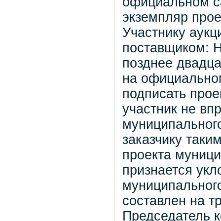
официальном са
экземпляр прое
Участнику аукц
поставщиком: Н
позднее двадца
на официальном
подписать прое
участник не вп
муниципального
заказчику таки
проекта муници
признается укл
муниципального
составлен на т
Председатель к