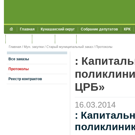
Главная
Кунашакский округ
Собрание депутатов
КРК
Обращения
Контакты
УЖКХСЭ
УИИЗО
Главная
/
Мун. закупки
/
Старый муниципальный заказ
/
Протоколы
: Капитал
Все заказы
Протоколы
поликлини
Реестр контрактов
ЦРБ»
16.03.2014
: Капиталь
поликлиник