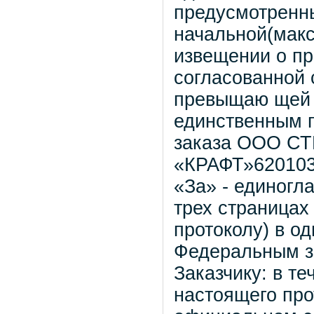
предусмотренны
начальной(макс
извещении о пр
согласованной 
превыщаю щей н
единственным 
заказа ООО 
«КРАФТ»620103г
«За» - единогл
трех страницах
протоколу) в о
Федеральным з
Заказчику: в т
настоящего про