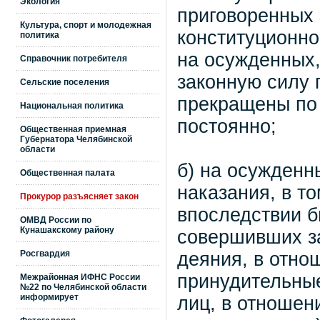
Экология
приговоренных 
Культура, спорт и молодежная
конституционно
политика
на осужденных,
Справочник потребителя
законную силу 
Сельские поселения
прекращены по
Национальная политика
постоянно;
Общественная приемная
Губернатора Челябинской
области
б) на осужденн
Общественная палата
наказания, в т
Прокурор разъясняет закон
впоследствии б
ОМВД России по
Кунашакскому району
совершивших з
Росгвардия
деяния, в отно
принудительные
Межрайонная ИФНС России
№22 по Челябинской области
информирует
лиц, в отношен