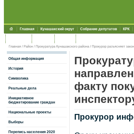
Главная
Кунашакский округ
Собрание депутатов
КРК
Обращения
Контакты
УЖКХСЭ
УИИЗО
Главная
/
Район
/
Прокуратура Кунашакского района
/
Прокурор разъясняет зако
Прокурату
Общая информация
История
направлен
Символика
факту пок
Реальные дела
инспектор
Инициативное
бюджетирование граждан
Национальные проекты
Прокурор инф
Выборы
Перепись населения 2020