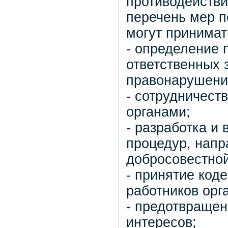
противодейств
перечень мер п
могут принимат
- определение 
ответственных 
правонарушени
- сотрудничест
органами;
- разработка и 
процедур, напр
добросовестной
- принятие код
работников орг
- предотвращен
интересов;