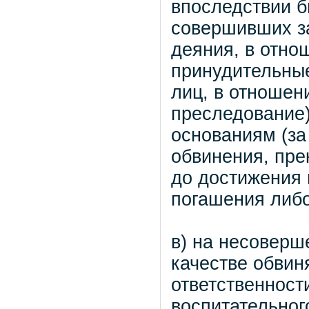
впоследствии б
совершивших з
деяния, в отно
принудительные
лиц, в отношен
преследование
основаниям (за
обвинения, пре
до достижения 
погашения либо
в) на несоверш
качестве обвин
ответственност
воспитательного