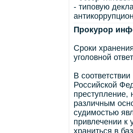
- типовую декл
антикоррупцион
Прокурор инф
Сроки хранени
уголовной отве
В соответствии
Российской Фе
преступление, 
различным осно
судимостью явл
привлечении к 
храниться в ба