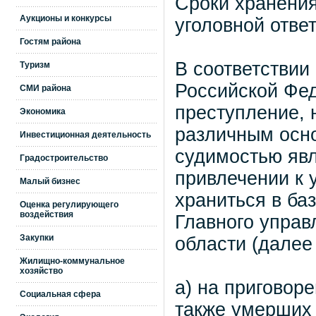
Сроки хранени
Аукционы и конкурсы
уголовной отве
Гостям района
В соответствии
Туризм
Российской Фе
СМИ района
преступление, 
Экономика
различным осно
Инвестиционная деятельность
судимостью явл
Градостроительство
привлечении к 
Малый бизнес
храниться в ба
Оценка регулирующего
воздействия
Главного управ
Закупки
области (далее
Жилищно-коммунальное
хозяйство
а) на приговор
Социальная сфера
также умерших 