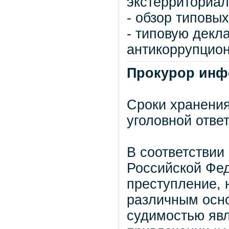
экстерриториал
- обзор типовы
- типовую декл
антикоррупцион
Прокурор инф
Сроки хранени
уголовной отве
В соответствии
Российской Фе
преступление, 
различным осно
судимостью явл