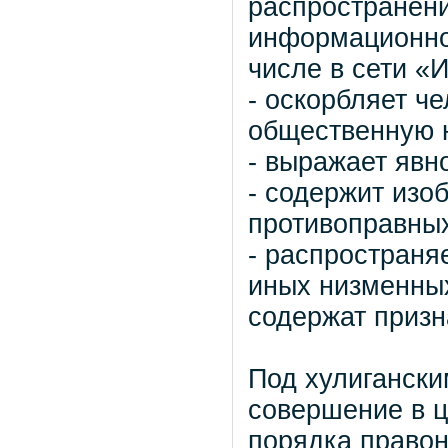
распространени
информационно
числе в сети «
- оскорбляет ч
общественную 
- выражает явн
- содержит изо
противоправных
- распространя
иных низменных
содержат призн
Под хулиганск
совершение в 
порядка право