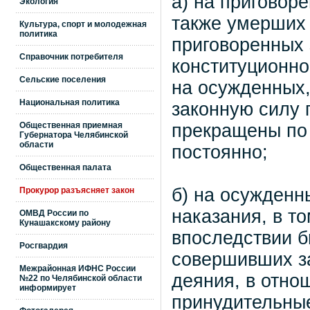
а) на приговор
Экология
также умерших 
Культура, спорт и молодежная
политика
приговоренных 
Справочник потребителя
конституционно
Сельские поселения
на осужденных,
Национальная политика
законную силу 
Общественная приемная
прекращены по
Губернатора Челябинской
области
постоянно;
Общественная палата
б) на осужденн
Прокурор разъясняет закон
наказания, в т
ОМВД России по
Кунашакскому району
впоследствии б
Росгвардия
совершивших з
Межрайонная ИФНС России
деяния, в отно
№22 по Челябинской области
информирует
принудительные