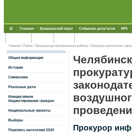
Главная
Кунашакский округ
Собрание депутатов
КРК
Обращения
Контакты
УЖКХСЭ
УИИЗО
Главная
/
Район
/
Прокуратура Кунашакского района
/
Прокурор разъясняет зако
Челябинск
Общая информация
История
прокурату
Символика
законодат
Реальные дела
воздушног
Инициативное
бюджетирование граждан
проведени
Национальные проекты
Выборы
Прокурор инф
Перепись населения 2020