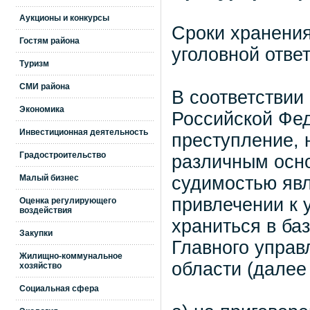
Аукционы и конкурсы
Сроки хранени
Гостям района
уголовной отве
Туризм
СМИ района
В соответствии
Экономика
Российской Фе
Инвестиционная деятельность
преступление, 
Градостроительство
различным осно
Малый бизнес
судимостью явл
привлечении к 
Оценка регулирующего
воздействия
храниться в ба
Закупки
Главного управ
Жилищно-коммунальное
области (далее
хозяйство
Социальная сфера