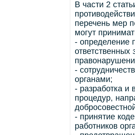
В части 2 стат
противодейств
перечень мер п
могут принимат
- определение 
ответственных 
правонарушени
- сотрудничест
органами;
- разработка и 
процедур, напр
добросовестной
- принятие код
работников орг