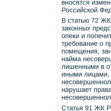
вносятся изме
Российской Фе
В статью 72 ЖК
законных предс
опеки и попечи
требование о п
помещения, зан
найма несовер
лишенными в от
иными лицами,
несовершеннол
нарушает права
несовершеннол
Статья 91 ЖК Р