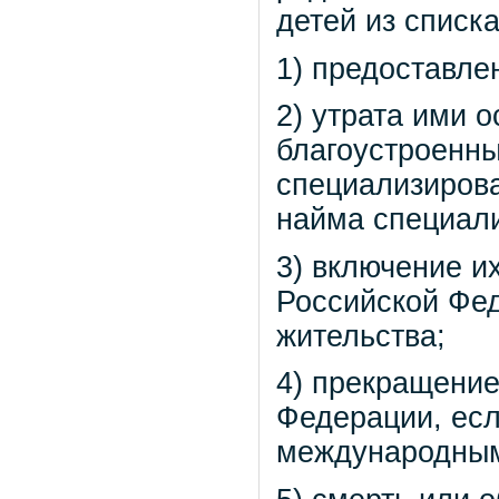
детей из списк
1) предоставл
2) утрата ими 
благоустроенн
специализиров
найма специал
3) включение их
Российской Фед
жительства;
4) прекращение
Федерации, есл
международным