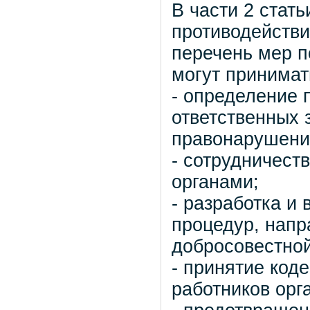
В части 2 стат
противодейств
перечень мер п
могут принимат
- определение 
ответственных 
правонарушени
- сотрудничест
органами;
- разработка и 
процедур, напр
добросовестной
- принятие код
работников орг