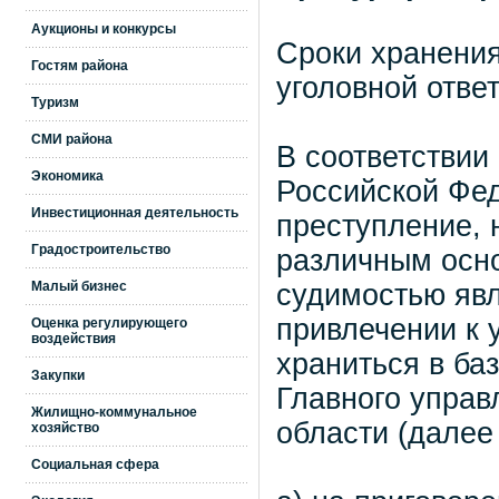
Аукционы и конкурсы
Сроки хранени
Гостям района
уголовной отве
Туризм
СМИ района
В соответствии
Экономика
Российской Фе
Инвестиционная деятельность
преступление, 
Градостроительство
различным осно
Малый бизнес
судимостью явл
привлечении к 
Оценка регулирующего
воздействия
храниться в ба
Закупки
Главного управ
Жилищно-коммунальное
области (далее
хозяйство
Социальная сфера