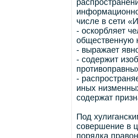
распространени
информационно
числе в сети «
- оскорбляет ч
общественную 
- выражает явн
- содержит изо
противоправных
- распространя
иных низменных
содержат призн
Под хулиганск
совершение в 
порядка право