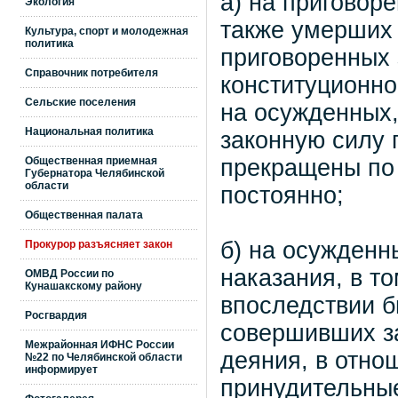
а) на приговор
Экология
также умерших 
Культура, спорт и молодежная
политика
приговоренных 
Справочник потребителя
конституционно
Сельские поселения
на осужденных,
Национальная политика
законную силу 
Общественная приемная
прекращены по
Губернатора Челябинской
области
постоянно;
Общественная палата
б) на осужденн
Прокурор разъясняет закон
наказания, в т
ОМВД России по
Кунашакскому району
впоследствии б
Росгвардия
совершивших з
Межрайонная ИФНС России
деяния, в отно
№22 по Челябинской области
информирует
принудительные