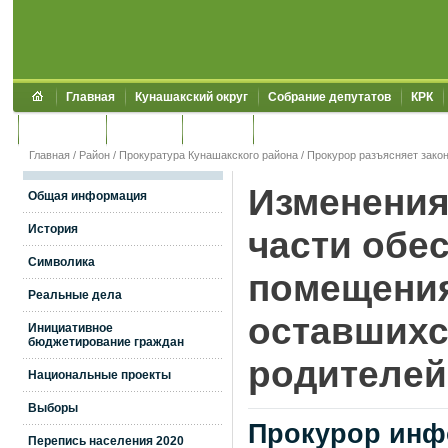
Главная
Кунашакский округ
Собрание депутатов
КРК
Обращения
Контакты
УЖКХСЭ
УИИЗО
Главная
/
Район
/
Прокуратура Кунашакского района
/
Прокурор разъясняет зако
Изменения
Общая информация
История
части обе
Символика
помещения
Реальные дела
оставшихс
Инициативное
бюджетирование граждан
родителей
Национальные проекты
Выборы
Прокурор инф
Перепись населения 2020