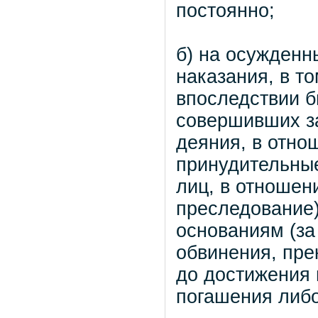
постоянно;
б) на осужденн
наказания, в т
впоследствии б
совершивших з
деяния, в отно
принудительные
лиц, в отношен
преследование
основаниям (за
обвинения, пре
до достижения 
погашения либо