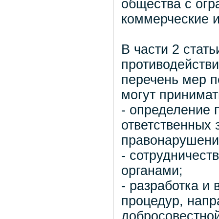
общества с огр
коммерческие и
В части 2 стат
противодейств
перечень мер п
могут принимат
- определение 
ответственных 
правонарушени
- сотрудничест
органами;
- разработка и 
процедур, напр
добросовестной