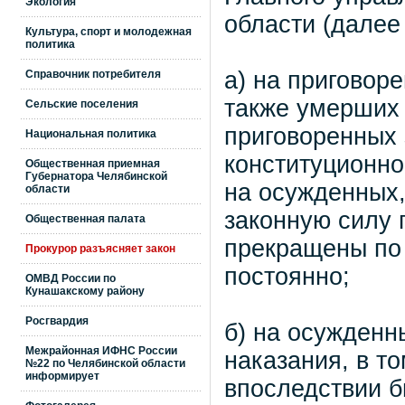
Экология
области (далее
Культура, спорт и молодежная
политика
а) на приговор
Справочник потребителя
также умерших 
Сельские поселения
приговоренных 
Национальная политика
конституционно
Общественная приемная
Губернатора Челябинской
на осужденных,
области
законную силу 
Общественная палата
прекращены по
Прокурор разъясняет закон
постоянно;
ОМВД России по
Кунашакскому району
Росгвардия
б) на осужденн
Межрайонная ИФНС России
наказания, в т
№22 по Челябинской области
информирует
впоследствии б