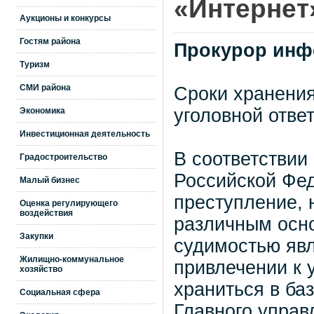
«Интернет
Аукционы и конкурсы
Гостям района
Прокурор инф
Туризм
СМИ района
Сроки хранени
уголовной отве
Экономика
Инвестиционная деятельность
В соответствии
Градостроительство
Российской Фе
Малый бизнес
преступление, 
Оценка регулирующего
воздействия
различным осно
Закупки
судимостью явл
Жилищно-коммунальное
привлечении к 
хозяйство
храниться в ба
Социальная сфера
Главного управ