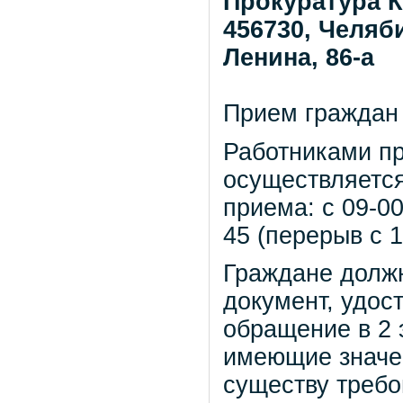
Прокуратура К
456730, Челяби
Ленина, 86-а
Прием граждан 
Работниками пр
осуществляетс
приема: с 09-00
45 (перерыв с 1
Граждане должн
документ, удос
обращение в 2 
имеющие значе
существу требо