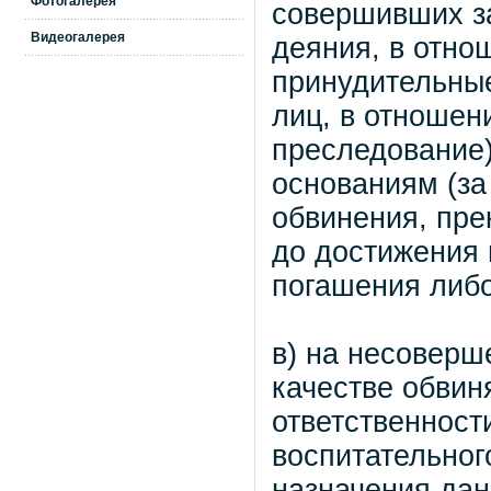
Фотогалерея
совершивших з
Видеогалерея
деяния, в отно
принудительные
лиц, в отношен
преследование
основаниям (за
обвинения, пре
до достижения 
погашения либо
в) на несоверш
качестве обвин
ответственност
воспитательного
назначения дан