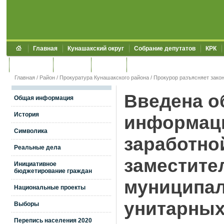
Главная
Кунашакский округ
Собрание депутатов
КРК
Обращения
Контакты
УЖКХСЭ
УИИЗО
Главная
/
Район
/
Прокуратура Кунашакского района
/
Прокурор разъясняет зако
Введена о
Общая информация
История
информаци
Символика
заработно
Реальные дела
заместите
Инициативное
бюджетирование граждан
муниципал
Национальные проекты
унитарных
Выборы
Перепись населения 2020