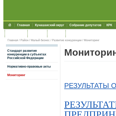
Главная
Кунашакский округ
Собрание депутатов
КРК
Обращения
Контакты
УЖКХСЭ
УИИЗО
Главная
/
Район
/
Малый бизнес
/
Развитие конкуренции
/
Мониторинг
Монитори
Стандарт развития
конкуренции в субъектах
Российской Федерации
Нормативно-правовые акты
Мониторинг
РЕЗУЛЬТАТЫ 
РЕЗУЛЬТА
ПРЕДПРИ