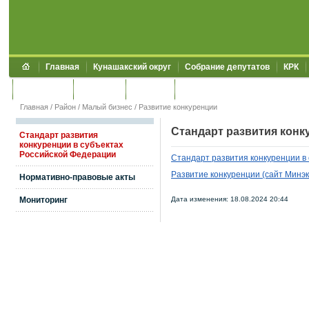
Главная
Кунашакский округ
Собрание депутатов
КРК
Обращения
Контакты
УЖКХСЭ
УИИЗО
Главная
/
Район
/
Малый бизнес
/
Развитие конкуренции
Стандарт развития конк
Стандарт развития
конкуренции в субъектах
Российской Федерации
Cтандарт развития конкуренции в
Развитие конкуренции (сайт Минэ
Нормативно-правовые акты
Дата изменения: 18.08.2024 20:44
Мониторинг