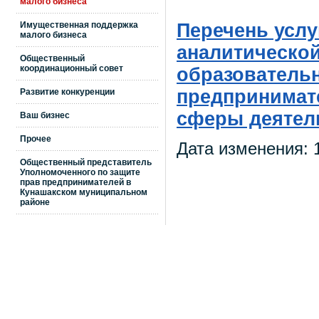
малого бизнеса
Имущественная поддержка
Перечень услу
малого бизнеса
аналитической
Общественный
координационный совет
образователь
предпринимате
Развитие конкуренции
сферы деятель
Ваш бизнес
Прочее
Дата изменения: 1
Общественный представитель
Уполномоченного по защите
прав предпринимателей в
Кунашакском муниципальном
районе