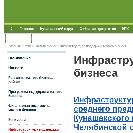
Главная
Кунашакский округ
Собрание депутатов
КРК
Обращения
Контакты
УЖКХСЭ
УИИЗО
Главная
/
Район
/
Малый бизнес
/
Инфраструктура поддержки малого бизнеса
Инфрастру
Объявления
Новости
бизнеса
Развитие малого бизнеса в
районе
Программа поддержки малого
бизнеса
Инфраструктур
Финансовая поддержка
среднего пред
малого бизнеса
Кунашакского
Конкурсы
Челябинской 
Инфраструктура поддержки