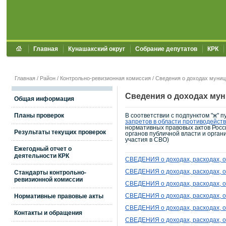
Главная
Кунашакский округ
Собрание депутатов
КРК
Главная
/
Район
/
Контрольно-ревизионная комиссия
/
Сведения о доходах муни
Сведения о доходах му
Общая информация
Планы проверок
В соответствии с подпунктом "ж" п
запретов в области противодейст
нормативных правовых актов Росс
Результаты текущих проверок
органов публичной власти и орган
участия в СВО)
Ежегодный отчет о
деятельности КРК
СВЕДЕНИЯ о доходах, расходах, о
СВЕДЕНИЯ о доходах, расходах, о
Стандарты контрольно-
ревизионной комиссии
СВЕДЕНИЯ о доходах, расходах, об
Нормативные правовые акты
СВЕДЕНИЯ о доходах, расходах, об
СВЕДЕНИЯ о доходах, расходах, об
Контакты и обращения
СВЕДЕНИЯ о доходах, расходах, об