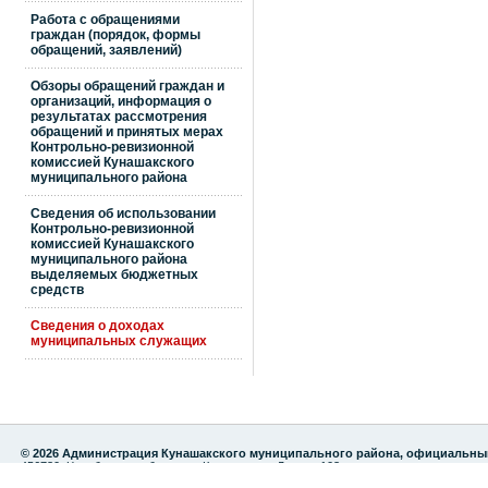
Работа с обращениями
граждан (порядок, формы
обращений, заявлений)
Обзоры обращений граждан и
организаций, информация о
результатах рассмотрения
обращений и принятых мерах
Контрольно-ревизионной
комиссией Кунашакского
муниципального района
Сведения об использовании
Контрольно-ревизионной
комиссией Кунашакского
муниципального района
выделяемых бюджетных
средств
Сведения о доходах
муниципальных служащих
© 2026 Администрация Кунашакского муниципального района, официальны
456730, Челябинская область, с.Кунашак, ул. Ленина 103
тел./факс: 8 (35148) 2-82-75