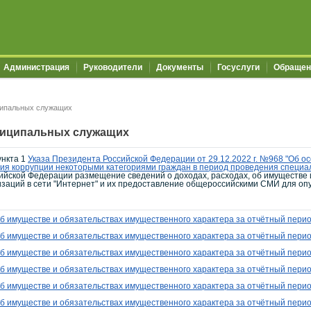
Администрация
Руководители
Документы
Госуслуги
Обращен
ципальных служащих
ниципальных служащих
ункта 1
Указа Президента Российской Федерации от 29.12.2022 г. №968 "Об 
вия коррупции некоторыми категориями граждан в период проведения специа
ийской Федерации размещение сведений о доходах, расходах, об имуществе
изаций в сети "Интернет" и их предоставление общероссийскими СМИ для опу
б имуществе и обязательствах имущественного характера за отчётный перио
б имуществе и обязательствах имущественного характера за отчётный перио
 имуществе и обязательствах имущественного характера за отчётный период с
 имуществе и обязательствах имущественного характера за отчётный период с
 имуществе и обязательствах имущественного характера за отчётный период с
 имуществе и обязательствах имущественного характера за отчётный период с