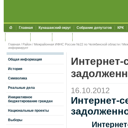
Главная
Кунашакский округ
Собрание депутатов
КРК
Обращения
Контакты
УЖКХСЭ
УИИЗО
Главная
/
Район
/
Межрайонная ИФНС России №22 по Челябинской области
/
Меж
информирует
Интернет-
Общая информация
История
задолженн
Символика
Реальные дела
16.10.2012
Инициативное
Интернет-с
бюджетирование граждан
задолженн
Национальные проекты
Выборы
Интернет