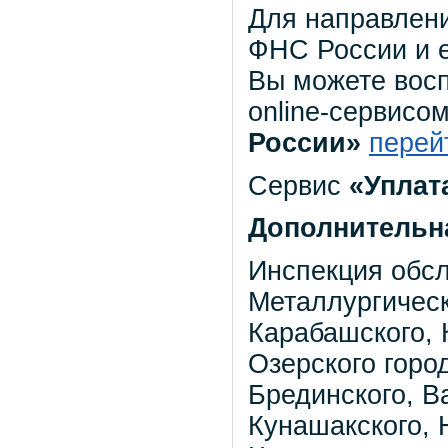
Для направлен
ФНС России и 
Вы можете вос
online-сервисо
России»
перей
Сервис
«Уплат
Дополнительн
Инспекция обс
Металлургическ
Карабашского, 
Озерского город
Брединского, В
Кунашакского, 