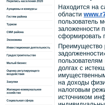
Перепись населения 2020
Находится на 
Аукционы и конкурсы
области
www.r7
Гостям района
пользователь 
Туризм
заложенности п
СМИ района
сформировать 
Экономика
Преимущество 
Инвестиционная деятельность
задолженности»
Градостроительство
пользователям
Малый бизнес
долгах с истек
Оценка регулирующего
имущественным 
воздействия
на доходы физи
Закупки
налоговым режи
Жилищно-коммунальное
хозяйство
источником ин
Социальная сфера
индивидуальны