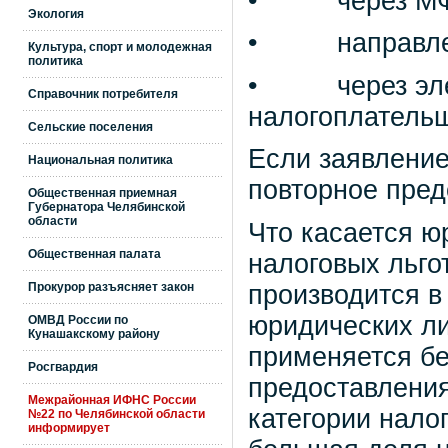
• через МФ
Экология
• направлен
Культура, спорт и молодежная
политика
• через элек
Справочник потребителя
налогоплательщ
Сельские поселения
Если заявление
Национальная политика
повторное пред
Общественная приемная
Губернатора Челябинской
области
Что касается ю
Общественная палата
налоговых льго
производится в
Прокурор разъясняет закон
юридических ли
ОМВД России по
Кунашакскому району
применяется бе
Росгвардия
предоставления
Межрайонная ИФНС России
категории нало
№22 по Челябинской области
информирует