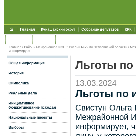
Главная
Кунашакский округ
Собрание депутатов
КРК
Обращения
Контакты
УЖКХСЭ
УИИЗО
Главная
/
Район
/
Межрайонная ИФНС России №22 по Челябинской области
/
Меж
информирует
Льготы по
Общая информация
История
13.03.2024
Символика
Льготы по 
Реальные дела
Инициативное
Свистун Ольга 
бюджетирование граждан
Межрайонной И
Национальные проекты
информирует, ч
Выборы
лицу, у которог