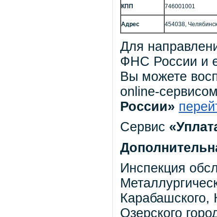
КПП
746001001
Адрес
454038, Челябинск г
Для направлен
ФНС России и 
Вы можете вос
online-сервисо
России»
перей
Сервис
«Уплат
Дополнительн
Инспекция обс
Металлургическ
Карабашского, 
Озерского город