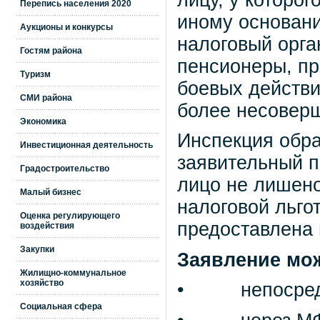
Перепись населения 2020
иному основани
Аукционы и конкурсы
налоговый орган
Гостям района
пенсионеры, п
Туризм
боевых действи
СМИ района
более несоверш
Экономика
Инспекция обра
Инвестиционная деятельность
заявительный п
Градостроительство
лицо не лишено
Малый бизнес
налоговой льгот
Оценка регулирующего
предоставлена 
воздействия
Закупки
Заявление мож
Жилищно-коммунальное
хозяйство
• непосредств
Социальная сфера