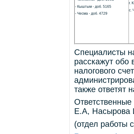
г.
- Кыштым - доб. 5165
с. 
- Чесма - доб. 4729
Специалисты н
расскажут обо 
налогового сче
администрирова
также ответят 
Ответственные
Е.А, Насырова 
(отдел работы 