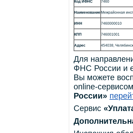
Код ИФНС
7460
Наименование
Межрайонная инсп
ИНН
7460000010
КПП
746001001
Адрес
454038, Челябинск г
Для направлен
ФНС России и 
Вы можете вос
online-сервисо
России»
перей
Сервис
«Уплат
Дополнительн