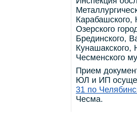
Инспекция обс
Металлургическ
Карабашского, 
Озерского город
Брединского, В
Кунашакского, 
Чесменского м
Прием документ
ЮЛ и ИП осуще
31 по Челябинс
Чесма.