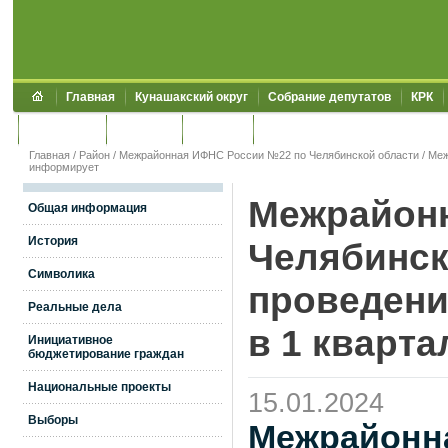
Главная
Кунашакский округ
Собрание депутатов
КРК
Обращения
Контакты
УЖКХСЭ
УИИЗО
Главная
/
Район
/
Межрайонная ИФНС России №22 по Челябинской области
/
Меж
информирует
Межрайонн
Общая информация
История
Челябинск
Символика
проведени
Реальные дела
в 1 кварта
Инициативное
бюджетирование граждан
Национальные проекты
15.01.2024
Выборы
Межрайонн