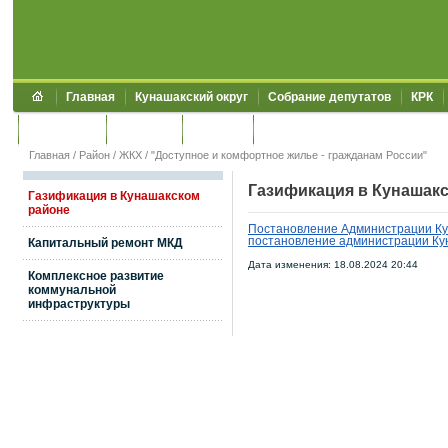
Главная
Кунашакский округ
Собрание депутатов
КРК
Обращения
Контакты
УЖКХСЭ
УИИЗО
Главная
/
Район
/
ЖКХ
/
"Доступное и комфортное жилье - гражданам России"
Газификация в Кунашак
Газификация в Кунашакском
районе
Постановление Администрации Кун
постановление администрации Кун
Капитальный ремонт МКД
Дата изменения: 18.08.2024 20:44
Комплексное развитие
коммунальной
инфраструктуры