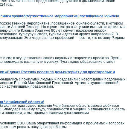
 отчета были внесены предложения депутатов о дальнейшем плане
24 год.
. Глинки прошло торжественное мероприятие, посвященное юбилею
 торжественное мероприятие, посвященное юбилею области, в котором
ласти Алексей Текслер. На сцене театра выступили именитые артисты и
дчеркнул, что Южный Урал уже 90 лет служит надежной опорой
зование, культуру и спорт, туризм и десятки других направлений. В
ноуральцам. Это люди разных профессий — все те, кто по зову Родины
и сил в осуществлении ваших научных и творческих проектов. Пусть
провождать вас на пути к успеху. Пусть ваше образование станет
ии «Единая Россия» посетила дом-интернат для престарелых и
пообщались с пожилыми людьми и поздравили с новогодними подопечных
тавленные Еленой Михайловной Платоновой. Артисты художественной
х с наступившими праздниками.
ия Челябинской области!
За долгие годы существования Челябинская область смогла добиться
. Благодаря вашему труду, преданности и энергии, Челябинская область
сти неоценим, и мы гордимся вашими достижениями
в условиях СВО. Ваша оперативная информация о проблемах и вопросах
могает нам решать насущные проблемы.