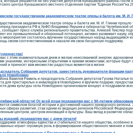
а, которые решаются не без участия депутатов Кунашакского района.После
тского центра Кунашакского местного отделения партии "Единая Россия"на 20
инском государственном академическом театре оперы и балета им. М. И
дарственном академическом театре оперы и балета им. М. И. Глинки прошло
олпред президента РФ в УрФО Владимир Якушев и губернатор Челябинской об
, сообщает пресс-служба регионального правительства. Алексей Текслер по
ляет его промышленный и оборонный потенциал, активно развивает науку, обра
го мероприятия состоялось вручение государственных наград выдающимся юж
ощь своим соотечественникам и оказали им свою бесценную поддержку.
туденчества!
ас с этим знаменательным днем и желаю неиссякаемой энергии, вдохновения 
ми знаниями, интересными открытиями и яркими моментами, которые будут со
ний и принесет вам множество радостных моментов в жизни
дседатель Собрания депутатов, заместитель руководителя фракции парт
селе Новобурино
айона Вакилов Рамиль и председатель Собрания депутатов Гусева Наталья 
ата для престарелых и инвалидов в Новобурино и вручили подарки, предос
сти дома культуры села Новобурино организовали концерт и поздравили все
ябинской области! От всей души поздравляю вас с 90-летием образован
ется символом богатой истории и достижений нашего прекрасного региона. 
ных сферах развития, став одним из ведущих регионов Российской Федерации
енным центром, центром инноваций и культуры. Ваш вклад в развитие обла
 изданий, поздравляю вас с днем печати!
поддержке атмосферы единства и стабильности нашего общества, особенно 
ованных играет огромную роль в формировании общественного мнения и по
 работники прокуратуры! Поздравляю вас с Днем прокуратуры!