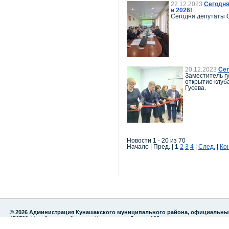
22.12.2023
Сегодня
и 2026!
Сегодня депутаты С
20.12.2023
Сег
Заместитель г
открытие клуб
Гусева.
Новости 1 - 20 из 70
Начало | Пред. |
1
2
3
4
|
След.
|
Ко
© 2026 Администрация Кунашакского муниципального района, официальны
456730, Челябинская область, с.Кунашак, ул. Ленина 103
тел./факс: 8 (35148) 2-82-75