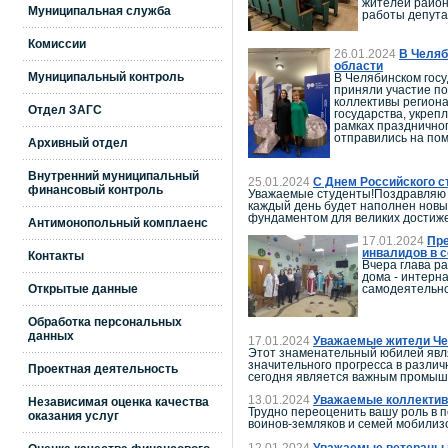
жителей район
Муниципальная служба
работы депута
Комиссии
26.01.2024
В Челяб
области
Муниципальный контроль
В Челябинском госу
приняли участие п
коллективы региона
Отдел ЗАГС
государства, укреп
рамках празднично
отправились на пом
Архивный отдел
Внутренний муниципальный
25.01.2024
С Днем Российского с
финансовый контроль
Уважаемые студенты!Поздравляю в
каждый день будет наполнен новы
фундаментом для великих достиже
Антимонопольный комплаенс
17.01.2024
Пре
инвалидов в 
Контакты
Вчера глава р
дома - интерн
Открытые данные
самодеятельно
Обработка персональных
данных
17.01.2024
Уважаемые жители Чел
Этот знаменательный юбилей явля
значительного прогресса в различ
Проектная деятельность
сегодня является важным промышл
13.01.2024
Уважаемые коллективы
Независимая оценка качества
Трудно переоценить вашу роль в 
оказания услуг
воинов-земляков и семей мобилиз
12.01.2024
Уважаемые ветераны и