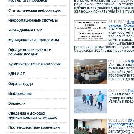
Результаты проверок
Вы можете ознакомиться на сайте
района» в информационно-телекомм
публичных слушаниях, принимаются 
Статистическая информация
желающих принять участие в публ
Информационные системы
26.11.2024
6 д
района «О рай
УВАЖАЕМЫЕ ГРА
Учрежденные СМИ
этаж) состоят
плановый пери
можете ознако
Муниципальные программы
муниципальног
решения, а также заявки на участи
Официальные визиты и
05 декабря 2024 года. Просим вс
рабочие поездки
06.02.2024
6 ф
Административная комиссия
Местные орган
конечного пот
газовой служб
КДН И ЗП
протокола вст
газопровода д
Охрана труда
03.02.2024
Про
Информация
В с.Халитово 
турнир по зим
Рамиль и пред
Вакансии
Сведения о доходах
муниципальных служащих
30.01.2024
30 
руководителя 
Противодействие коррупции
30 января 202
депутатского 