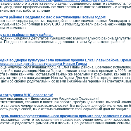
вашего важного и ответственного дела, посвященного защите законности, пр
сть делу, ваше профессиональное мастерство и самоотверженность, с котор
тивируют нас работать лучше
ости района! Поздравляю вас с наступающим Новым годом!
ет наши сердца радостью, надеждой и новыми возможностями.Благодарю всех
х гуманитарной помощи в зону СВО. В этом году жители района как никогда пр
лемам земляков
утаты выбрали главу района!
седании Собрания депутатов Кунашакского муниципального района депутаты
а. Поздравляем с назначением на должность главы Кунашакского района!
одня во Дворце культуры села Кунашак прошла Елка Главы района. Вре
риглашенных детей с наступающим Новым Годом
орце культуры села Кунашак прошла Елка Главы района. Временно исполня
детей с наступающим Новым Годом, пожелав всем весело проводить 2023 год
сти зимние каникулы, оставаться такими же веселыми и красивыми, как они с
исутствующих с наступающим Новым Годом. Для детей был представлен ново
дети со своими родителями и со всеми сказочными героями из спектакля, вме
 сотрудники МЧС, спасатели!
ным праздником – Днем спасателя Российской Федерации!
тветственная, сложная и почетная работа, требующая отваги, высокой квал
то за гранью человеческих возможностей. Вы выбрали для себя нелегкое, но
ость, рискуя собой, вы с честью выполняете свой служебный долг по защите
В день вашего профессионального праздника примите поздравления и сам
 праздника примите поздравления и самые наилучшие пожелания здоровья, бл
мечтать и радоваться, улыбаться и любить. Процветания вам и вашим семьям