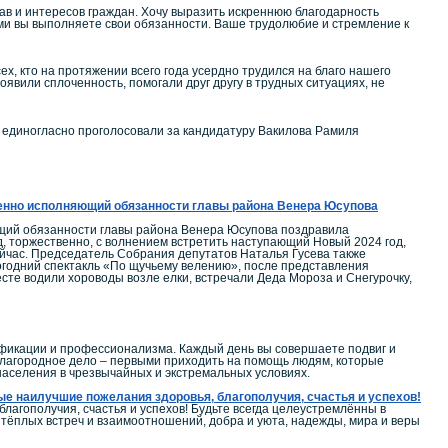
ав и интересов граждан. Хочу выразить искреннюю благодарность
ыми вы выполняете свои обязанности. Ваше трудолюбие и стремление к
, кто на протяжении всего года усердно трудился на благо нашего
оявили сплоченность, помогали друг другу в трудных ситуациях, не
 единогласно проголосовали за кандидатуру Вакилова Рамиля
менно исполняющий обязанности главы района Венера Юсупова
ющий обязанности главы района Венера Юсупова поздравила
, торжественно, с волнением встретить наступающий Новый 2024 год,
ейчас. Председатель Собрания депутатов Наталья Гусева также
годний спектакль «По щучьему велению», после представления
сте водили хороводы возле елки, встречали Деда Мороза и Снегурочку,
ификации и профессионализма. Каждый день вы совершаете подвиг и
 благородное дело – первыми приходить на помощь людям, которые
 населения в чрезвычайных и экстремальных условиях.
ые наилучшие пожелания здоровья, благополучия, счастья и успехов!
агополучия, счастья и успехов! Будьте всегда целеустремлённы в
, тёплых встреч и взаимоотношений, добра и уюта, надежды, мира и веры