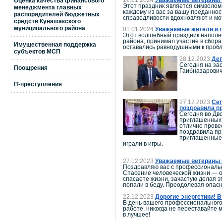
Оценка качества финансового
Этот праздник является символом 
менеджмента главных
каждому из вас за вашу преданно
распорядителей бюджетных
справедливости вдохновляют и мо
средств Кунашакского
муниципального района
01.01.2024
Уважаемые жители и г
Этот волшебный праздник наполня
района, принимал участие в сбора
Имущественная поддержка
оставались равнодушными к проб
субъектов МСП
28.12.2023
Деп
Сегодня на за
Поощрения
Гаибназарович
IT-преступления
27.12.2023
Сег
поздравила п
Сегодня во Дв
приглашенных 
отлично прове
поздравила пр
приглашенные 
играли в игры.
27.12.2023
Уважаемые ветераны и
Поздравляю вас с профессиональ
Спасение человеческой жизни — о
спасаете жизни, зачастую делая э
попали в беду. Преодолевая опасн
22.12.2023
Дорогие энергетики! 
В день вашего профессионального
работе, никогда не переставайте 
в лучшее!