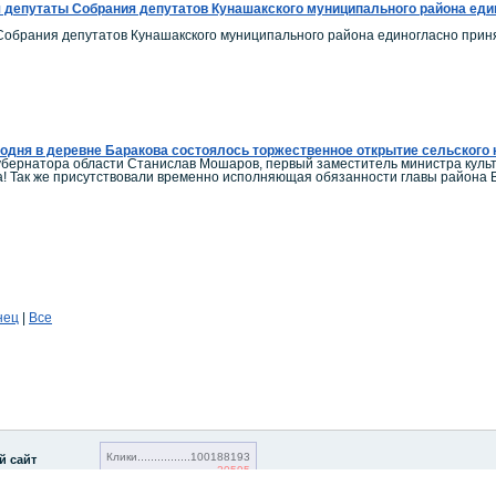
 депутаты Собрания депутатов Кунашакского муниципального района един
обрания депутатов Кунашакского муниципального района единогласно приня
одня в деревне Баракова состоялось торжественное открытие сельского 
убернатора области Станислав Мошаров, первый заместитель министра кул
а! Так же присутствовали временно исполняющая обязанности главы района
нец
|
Все
Клики
100188193
й сайт
20595
Посетители
20747543
1853