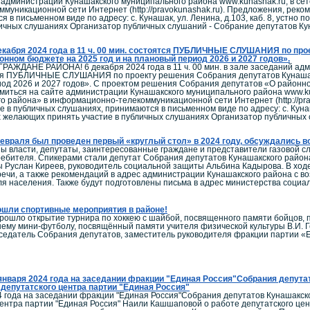
 администрации Кунашакского муниципального района www.kunashak.ru, в с
уникационной сети Интернет (http://pravokunashak.ru). Предложения, рекоме
в письменном виде по адресу: с. Кунашак, ул. Ленина, д.103, каб. 8, устно п
ичных слушаниях Организатор публичных слушаний - Собрание депутатов Ку
екабря 2024 года в 11 ч. 00 мин. cостоятся ПУБЛИЧНЫЕ СЛУШАНИЯ по пр
онном бюджете на 2025 год и на плановый период 2026 и 2027 годов».
ЖДАНЕ РАЙОНА! 6 декабря 2024 года в 11 ч. 00 мин. в зале заседаний админ
ся ПУБЛИЧНЫЕ СЛУШАНИЯ по проекту решения Собрания депутатов Кунашакс
од 2026 и 2027 годов». С проектом решения Собрания депутатов «О районном
миться на сайте администрации Кунашакского муниципального района www.ku
о района» в информационно-телекоммуникационной сети Интернет (http://pra
е в публичных слушаниях, принимаются в письменном виде по адресу: с. Кунаша
ех желающих принять участие в публичных слушаниях Организатор публичных
евраля был проведен первый «круглый стол» в 2024 году, обсуждались 
ы власти, депутаты, заинтересованные граждане и представители газовой с
ребителя. Спикерами стали депутат Собрания депутатов Кунашакского район
ы Руслан Киреев, руководитель социальной защиты Альбина Кадырова. В ходе
речи, а также рекомендаций в адрес администрации Кунашакского района с в
ля населения. Также будут подготовлены письма в адрес министерства соци
шли спортивные мероприятия в районе!
прошло открытие турнира по хоккею с шайбой, посвященного памяти бойцов
нему мини-футболу, посвящённый памяти учителя физической культуры В.И. 
седатель Собрания депутатов, заместитель руководителя фракции партии «Е
января 2024 года на заседании фракции "Единая Россия"Собрания депута
депутатского центра партии "Единая Россия"
4 года на заседании фракции "Единая Россия"Собрания депутатов Кунашакск
центра партии "Единая Россия" Наили Кашшаповой о работе депутатского це