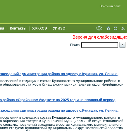
Войти на сайт
ия
Контакты
УЖКХСЭ
УИИЗО
Версия для слабовидящих
Поиск
заседаний администрации района по адресу с.Кунашак, ул. Ленина,
поселений в ходящих в состав Кунашакского муниципального района, в
го образования статусом Кунашакский муниципальный округ Челябинской
района «О районном бюджете на 2025 год и на плановый период
заседаний администрации района по адресу с.Кунашак, ул. Ленина,
поселений в ходящих в состав Кунашакского муниципального района, в
го образования статусом Кунашакский муниципальный округ Челябинской
 сельских поселений в ходящих в состав Кунашакского муниципального
вания статусом Кунашакский муниципальный округ Челябинской области».