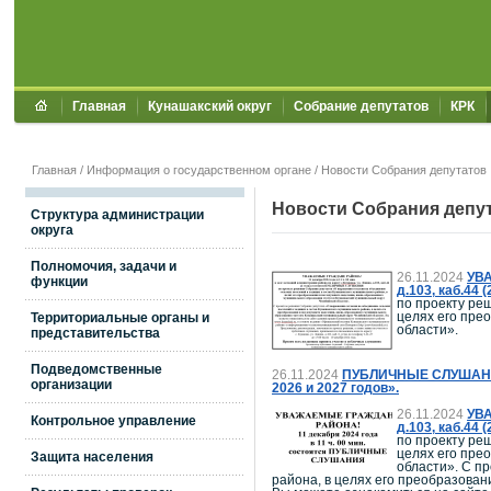
Главная
Кунашакский округ
Собрание депутатов
КРК
Главная
/
Информация о государственном органе
/ Новости Собрания депутатов
Новости Собрания депу
Структура администрации
округа
Полномочия, задачи и
26.11.2024
УВА
функции
д.103, каб.4
по проекту ре
целях его пре
Территориальные органы и
области».
представительства
Подведомственные
26.11.2024
ПУБЛИЧНЫЕ СЛУШАНИЯ п
организации
2026 и 2027 годов».
26.11.2024
УВА
Контрольное управление
д.103, каб.4
по проекту ре
целях его пре
Защита населения
области». С п
района, в целях его преобразова