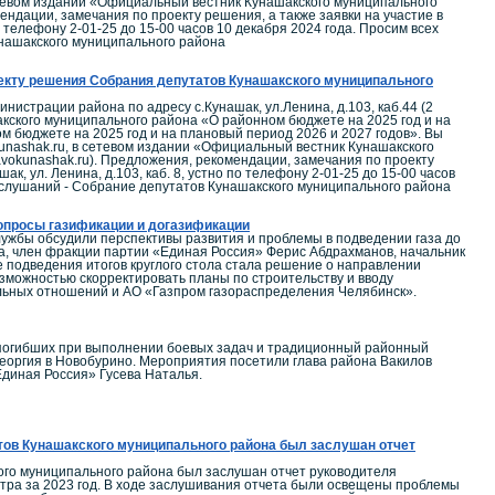
етевом издании «Официальный вестник Кунашакского муниципального
ндации, замечания по проекту решения, а также заявки на участие в
о телефону 2-01-25 до 15-00 часов 10 декабря 2024 года. Просим всех
нашакского муниципального района
оекту решения Собрания депутатов Кунашакского муниципального
истрации района по адресу с.Кунашак, ул.Ленина, д.103, каб.44 (2
кого муниципального района «О районном бюджете на 2025 год и на
 бюджете на 2025 год и на плановый период 2026 и 2027 годов». Вы
nashak.ru, в сетевом издании «Официальный вестник Кунашакского
vokunashak.ru). Предложения, рекомендации, замечания по проекту
к, ул. Ленина, д.103, каб. 8, устно по телефону 2-01-25 до 15-00 часов
 слушаний - Собрание депутатов Кунашакского муниципального района
вопросы газификации и догазификации
лужбы обсудили перспективы развития и проблемы в подведении газа до
а, член фракции партии «Единая Россия» Ферис Абдрахманов, начальник
 подведения итогов круглого стола стала решение о направлении
озможностью скорректировать планы по строительству и вводу
альных отношений и АО «Газпром газораспределения Челябинск».
, погибших при выполнении боевых задач и традиционный районный
Георгия в Новобурино. Мероприятия посетили глава района Вакилов
диная Россия» Гусева Наталья.
тов Кунашакского муниципального района был заслушан отчет
ого муниципального района был заслушан отчет руководителя
нтра за 2023 год. В ходе заслушивания отчета были освещены проблемы