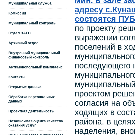
мин. в зале з
Муниципальная служба
адресу с.Кунаш
Комиссии
состоятся П
Муниципальный контроль
по проекту реш
Отдел ЗАГС
выражении согл
Архивный отдел
поселений в хо
Внутренний муниципальный
муниципального
финансовый контроль
последующего н
Антимонопольный комплаенс
муниципального
Контакты
муниципальный 
Открытые данные
проектом реше
Обработка персональных
согласия на об
данных
ходящих в сост
Проектная деятельность
района, в целя
Независимая оценка качества
оказания услуг
наделения, вно