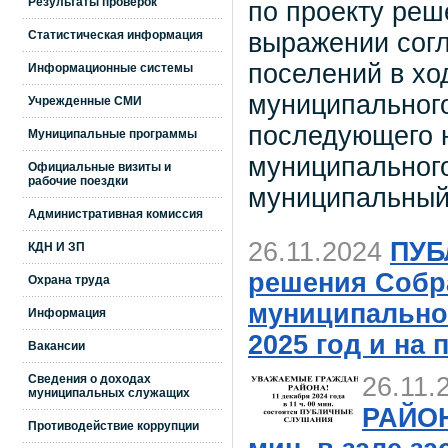
Результаты проверок
по проекту реш
выражении согл
Статистическая информация
поселений в хо
Информационные системы
муниципального
Учрежденные СМИ
последующего н
Муниципальные программы
муниципального
Официальные визиты и
рабочие поездки
муниципальный 
Административная комиссия
26.11.2024
ПУБ
КДН И ЗП
решения Собр
Охрана труда
муниципально
Информация
2025 год и на
Вакансии
Сведения о доходах
26.11.
муниципальных служащих
РАЙОНА
Противодействие коррупции