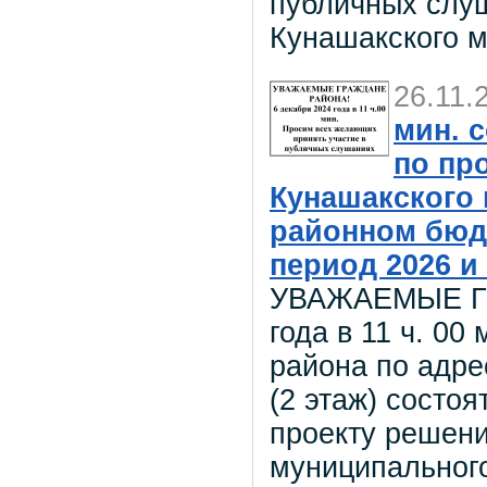
публичных слуш
Кунашакского 
26.11.
мин. 
по пр
Кунашакского
районном бюдж
период 2026 и 
УВАЖАЕМЫЕ ГР
года в 11 ч. 00
района по адрес
(2 этаж) сост
проекту решени
муниципальног