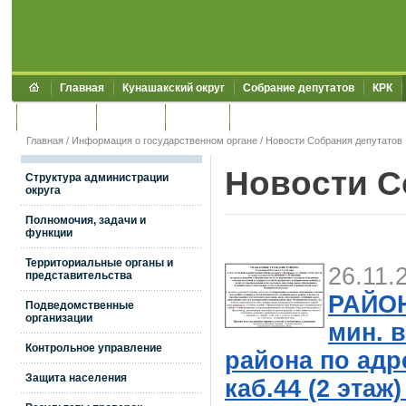
Главная
Кунашакский округ
Собрание депутатов
КРК
Обращения
Контакты
УЖКХСЭ
УИИЗО
Главная
/
Информация о государственном органе
/ Новости Собрания депутатов
Новости С
Структура администрации
округа
Полномочия, задачи и
функции
Территориальные органы и
26.11.
представительства
РАЙОНА
Подведомственные
организации
мин. 
Контрольное управление
района по адре
Защита населения
каб.44 (2 эт