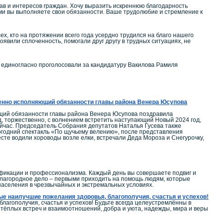
ав и интересов граждан. Хочу выразить искреннюю благодарность
ыми вы выполняете свои обязанности. Ваше трудолюбие и стремление к
, кто на протяжении всего года усердно трудился на благо нашего
оявили сплоченность, помогали друг другу в трудных ситуациях, не
 единогласно проголосовали за кандидатуру Вакилова Рамиля
менно исполняющий обязанности главы района Венера Юсупова
ющий обязанности главы района Венера Юсупова поздравила
, торжественно, с волнением встретить наступающий Новый 2024 год,
ейчас. Председатель Собрания депутатов Наталья Гусева также
годний спектакль «По щучьему велению», после представления
сте водили хороводы возле елки, встречали Деда Мороза и Снегурочку,
ификации и профессионализма. Каждый день вы совершаете подвиг и
 благородное дело – первыми приходить на помощь людям, которые
 населения в чрезвычайных и экстремальных условиях.
ые наилучшие пожелания здоровья, благополучия, счастья и успехов!
агополучия, счастья и успехов! Будьте всегда целеустремлённы в
, тёплых встреч и взаимоотношений, добра и уюта, надежды, мира и веры