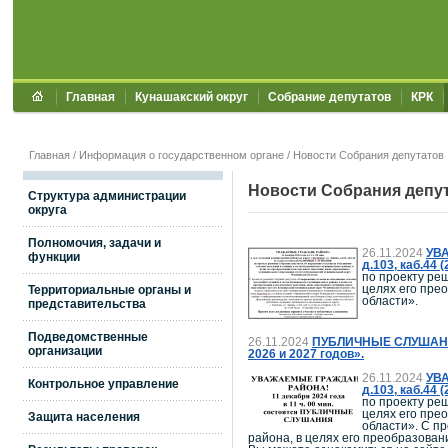
Главная
Кунашакский округ
Собрание депутатов
КРК
Главная
/
Информация о государственном органе
/ Новости Собрания депутатов
Новости Собрания депу
Структура администрации
округа
Полномочия, задачи и
26.11.2024
УВА
функции
д.103, каб.4
по проекту ре
целях его пре
Территориальные органы и
области».
представительства
Подведомственные
26.11.2024
ПУБЛИЧНЫЕ СЛУШАНИЯ п
организации
2026 и 2027 годов».
26.11.2024
УВА
Контрольное управление
д.103, каб.4
по проекту ре
целях его пре
Защита населения
области». С п
района, в целях его преобразова