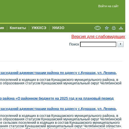
Войти на сайт
ия
Контакты
УЖКХСЭ
УИИЗО
Версия для слабовидящих
Поиск
заседаний администрации района по адресу с.Кунашак, ул. Ленина,
поселений в ходящих в состав Кунашакского муниципального района, в
го образования статусом Кунашакский муниципальный округ Челябинской
района «О районном бюджете на 2025 год и на плановый период
заседаний администрации района по адресу с.Кунашак, ул. Ленина,
поселений в ходящих в состав Кунашакского муниципального района, в
го образования статусом Кунашакский муниципальный округ Челябинской
 сельских поселений в ходящих в состав Кунашакского муниципального
вания статусом Кунашакский муниципальный округ Челябинской области».