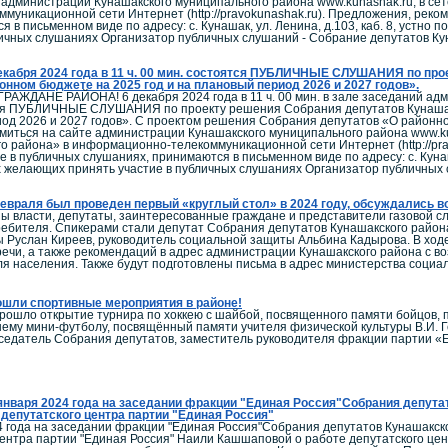
 администрации Кунашакского муниципального района www.kunashak.ru, в с
уникационной сети Интернет (http://pravokunashak.ru). Предложения, рекоме
в письменном виде по адресу: с. Кунашак, ул. Ленина, д.103, каб. 8, устно п
ичных слушаниях Организатор публичных слушаний - Собрание депутатов Ку
екабря 2024 года в 11 ч. 00 мин. cостоятся ПУБЛИЧНЫЕ СЛУШАНИЯ по пр
онном бюджете на 2025 год и на плановый период 2026 и 2027 годов».
ЖДАНЕ РАЙОНА! 6 декабря 2024 года в 11 ч. 00 мин. в зале заседаний админ
ся ПУБЛИЧНЫЕ СЛУШАНИЯ по проекту решения Собрания депутатов Кунашакс
од 2026 и 2027 годов». С проектом решения Собрания депутатов «О районном
миться на сайте администрации Кунашакского муниципального района www.ku
о района» в информационно-телекоммуникационной сети Интернет (http://pra
е в публичных слушаниях, принимаются в письменном виде по адресу: с. Кунаша
ех желающих принять участие в публичных слушаниях Организатор публичных
евраля был проведен первый «круглый стол» в 2024 году, обсуждались 
ы власти, депутаты, заинтересованные граждане и представители газовой с
ребителя. Спикерами стали депутат Собрания депутатов Кунашакского район
ы Руслан Киреев, руководитель социальной защиты Альбина Кадырова. В ходе
речи, а также рекомендаций в адрес администрации Кунашакского района с в
ля населения. Также будут подготовлены письма в адрес министерства соци
шли спортивные мероприятия в районе!
прошло открытие турнира по хоккею с шайбой, посвященного памяти бойцов
нему мини-футболу, посвящённый памяти учителя физической культуры В.И. 
седатель Собрания депутатов, заместитель руководителя фракции партии «Е
января 2024 года на заседании фракции "Единая Россия"Собрания депута
депутатского центра партии "Единая Россия"
4 года на заседании фракции "Единая Россия"Собрания депутатов Кунашакск
центра партии "Единая Россия" Наили Кашшаповой о работе депутатского це