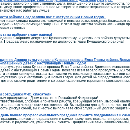
вашего важного и ответственного дела, посвященного защите законности, пр
сть делу, ваше профессиональное мастерство и самоотверженность, с котор
тивируют нас работать лучше
ости района! Поздравляю вас с наступающим Новым годом!
ет наши сердца радостью, надеждой и новыми возможностями.Благодарю всех
х гуманитарной помощи в зону СВО. В этом году жители района как никогда пр
лемам земляков
утаты выбрали главу района!
седании Собрания депутатов Кунашакского муниципального района депутаты
а. Поздравляем с назначением на должность главы Кунашакского района!
одня во Дворце культуры села Кунашак прошла Елка Главы района. Вре
риглашенных детей с наступающим Новым Годом
орце культуры села Кунашак прошла Елка Главы района. Временно исполня
детей с наступающим Новым Годом, пожелав всем весело проводить 2023 год
сти зимние каникулы, оставаться такими же веселыми и красивыми, как они с
исутствующих с наступающим Новым Годом. Для детей был представлен ново
дети со своими родителями и со всеми сказочными героями из спектакля, вме
 сотрудники МЧС, спасатели!
ным праздником – Днем спасателя Российской Федерации!
тветственная, сложная и почетная работа, требующая отваги, высокой квал
то за гранью человеческих возможностей. Вы выбрали для себя нелегкое, но
ость, рискуя собой, вы с честью выполняете свой служебный долг по защите
В день вашего профессионального праздника примите поздравления и сам
 праздника примите поздравления и самые наилучшие пожелания здоровья, бл
мечтать и радоваться, улыбаться и любить. Процветания вам и вашим семьям