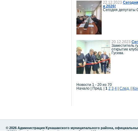
22.12.2023
Сегодня
и 2026!
Сегодня депутаты С
20.12.2023
Сег
Заместитель г
открытие клуб
Гусева.
Новости 1 - 20 из 70
Начало | Пред. |
1
2
3
4
|
След.
|
Ко
© 2026 Администрация Кунашакского муниципального района, официальны
456730, Челябинская область, с.Кунашак, ул. Ленина 103
тел./факс: 8 (35148) 2-82-75