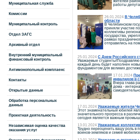
жителей район
Муниципальная служба
работы депута
Комиссии
26.01.2024
В Челяб
области
Муниципальный контроль
В Челябинском госу
приняли участие п
коллективы региона
Отдел ЗАГС
государства, укреп
рамках празднично
отправились на пом
Архивный отдел
Внутренний муниципальный
25.01.2024
С Днем Российского с
финансовый контроль
Уважаемые студенты!Поздравляю в
каждый день будет наполнен новы
фундаментом для великих достиже
Антимонопольный комплаенс
17.01.2024
Пре
инвалидов в 
Контакты
Вчера глава р
дома - интерн
Открытые данные
самодеятельно
Обработка персональных
данных
17.01.2024
Уважаемые жители Чел
Этот знаменательный юбилей явля
значительного прогресса в различ
Проектная деятельность
сегодня является важным промышл
13.01.2024
Уважаемые коллективы
Независимая оценка качества
Трудно переоценить вашу роль в 
оказания услуг
воинов-земляков и семей мобилиз
12.01.2024
Уважаемые ветераны и