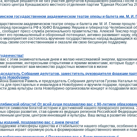
а, которые решаются не без участия депутатов Кунашакского района.После
тского центра Кунашакского местного отделения партии "Единая Россия"на 20
инском государственном академическом театре оперы и балета им. М. И
дарственном академическом театре оперы и балета им. М. И. Глинки прошло
олпред президента РФ в УрФО Владимир Якушев и губернатор Челябинской об
, сообщает пресс-служба регионального правительства. Алексей Текслер по
ляет его промышленный и оборонный потенциал, активно развивает науку, обра
го мероприятия состоялось вручение государственных наград выдающимся юж
ощь своим соотечественникам и оказали им свою бесценную поддержку.
туденчества!
ас с этим знаменательным днем и желаю неиссякаемой энергии, вдохновения 
ми знаниями, интересными открытиями и яркими моментами, которые будут со
ний и принесет вам множество радостных моментов в жизни
дседатель Собрания депутатов, заместитель руководителя фракции парт
селе Новобурино
айона Вакилов Рамиль и председатель Собрания депутатов Гусева Наталья 
ата для престарелых и инвалидов в Новобурино и вручили подарки, предос
сти дома культуры села Новобурино организовали концерт и поздравили все
ябинской области! От всей души поздравляю вас с 90-летием образован
ется символом богатой истории и достижений нашего прекрасного региона. 
ных сферах развития, став одним из ведущих регионов Российской Федерации
енным центром, центром инноваций и культуры. Ваш вклад в развитие обла
 изданий, поздравляю вас с днем печати!
поддержке атмосферы единства и стабильности нашего общества, особенно 
ованных играет огромную роль в формировании общественного мнения и по
 работники прокуратуры! Поздравляю вас с Днем прокуратуры!