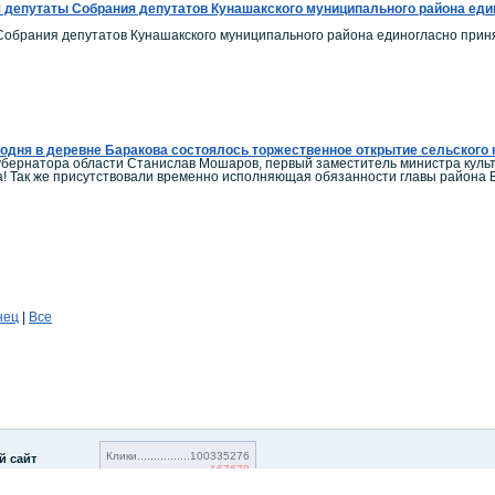
 депутаты Собрания депутатов Кунашакского муниципального района един
обрания депутатов Кунашакского муниципального района единогласно приня
одня в деревне Баракова состоялось торжественное открытие сельского 
убернатора области Станислав Мошаров, первый заместитель министра кул
а! Так же присутствовали временно исполняющая обязанности главы района
нец
|
Все
Клики
100335276
й сайт
167678
Посетители
20765465
20165