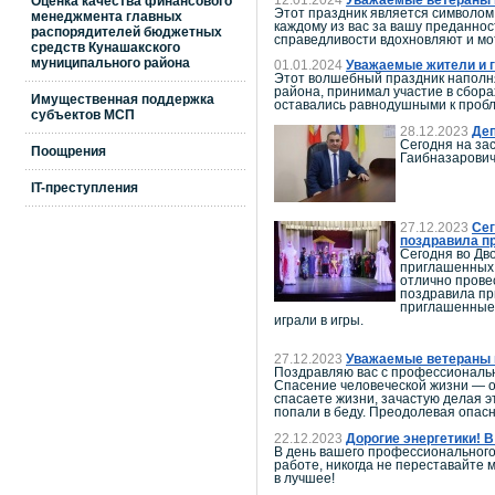
Оценка качества финансового
Этот праздник является символом 
менеджмента главных
каждому из вас за вашу преданно
распорядителей бюджетных
справедливости вдохновляют и мо
средств Кунашакского
муниципального района
01.01.2024
Уважаемые жители и г
Этот волшебный праздник наполня
района, принимал участие в сбора
Имущественная поддержка
оставались равнодушными к проб
субъектов МСП
28.12.2023
Деп
Сегодня на за
Поощрения
Гаибназарович
IT-преступления
27.12.2023
Сег
поздравила п
Сегодня во Дв
приглашенных 
отлично прове
поздравила пр
приглашенные 
играли в игры.
27.12.2023
Уважаемые ветераны и
Поздравляю вас с профессиональ
Спасение человеческой жизни — о
спасаете жизни, зачастую делая э
попали в беду. Преодолевая опасн
22.12.2023
Дорогие энергетики! 
В день вашего профессионального
работе, никогда не переставайте 
в лучшее!