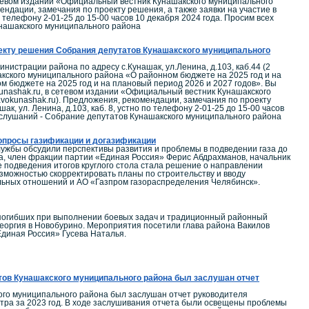
етевом издании «Официальный вестник Кунашакского муниципального
ндации, замечания по проекту решения, а также заявки на участие в
о телефону 2-01-25 до 15-00 часов 10 декабря 2024 года. Просим всех
нашакского муниципального района
оекту решения Собрания депутатов Кунашакского муниципального
истрации района по адресу с.Кунашак, ул.Ленина, д.103, каб.44 (2
кого муниципального района «О районном бюджете на 2025 год и на
 бюджете на 2025 год и на плановый период 2026 и 2027 годов». Вы
nashak.ru, в сетевом издании «Официальный вестник Кунашакского
vokunashak.ru). Предложения, рекомендации, замечания по проекту
к, ул. Ленина, д.103, каб. 8, устно по телефону 2-01-25 до 15-00 часов
 слушаний - Собрание депутатов Кунашакского муниципального района
вопросы газификации и догазификации
лужбы обсудили перспективы развития и проблемы в подведении газа до
а, член фракции партии «Единая Россия» Ферис Абдрахманов, начальник
 подведения итогов круглого стола стала решение о направлении
озможностью скорректировать планы по строительству и вводу
альных отношений и АО «Газпром газораспределения Челябинск».
, погибших при выполнении боевых задач и традиционный районный
Георгия в Новобурино. Мероприятия посетили глава района Вакилов
диная Россия» Гусева Наталья.
тов Кунашакского муниципального района был заслушан отчет
ого муниципального района был заслушан отчет руководителя
нтра за 2023 год. В ходе заслушивания отчета были освещены проблемы