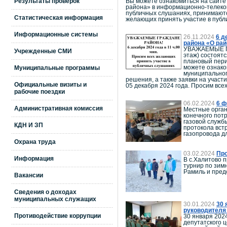
Результаты проверок
Вы можете ознакомиться на сайте
района» в информационно-телекомм
публичных слушаниях, принимаются 
Статистическая информация
желающих принять участие в публ
Информационные системы
26.11.2024
6 д
района «О рай
УВАЖАЕМЫЕ ГРА
Учрежденные СМИ
этаж) состоят
плановый пери
можете ознако
Муниципальные программы
муниципальног
решения, а также заявки на участи
Официальные визиты и
05 декабря 2024 года. Просим вс
рабочие поездки
06.02.2024
6 ф
Административная комиссия
Местные орган
конечного пот
газовой служб
КДН И ЗП
протокола вст
газопровода д
Охрана труда
03.02.2024
Про
Информация
В с.Халитово 
турнир по зим
Рамиль и пред
Вакансии
Сведения о доходах
муниципальных служащих
30.01.2024
30 
руководителя 
Противодействие коррупции
30 января 202
депутатского 