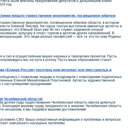
 отчета были внесены предложения депутатов о дальнейшем плане
24 год.
. Глинки прошло торжественное мероприятие, посвященное юбилею
 торжественное мероприятие, посвященное юбилею области, в котором
ласти Алексей Текслер. На сцене театра выступили именитые артисты и
дчеркнул, что Южный Урал уже 90 лет служит надежной опорой
зование, культуру и спорт, туризм и десятки других направлений. В
ноуральцам. Это люди разных профессий — все те, кто по зову Родины
и сил в осуществлении ваших научных и творческих проектов. Пусть
провождать вас на пути к успеху. Пусть ваше образование станет
ии «Единая Россия» посетила дом-интернат для престарелых и
пообщались с пожилыми людьми и поздравили с новогодними подопечных
тавленные Еленой Михайловной Платоновой. Артисты художественной
х с наступившими праздниками.
ия Челябинской области!
За долгие годы существования Челябинская область смогла добиться
. Благодаря вашему труду, преданности и энергии, Челябинская область
сти неоценим, и мы гордимся вашими достижениями
в условиях СВО. Ваша оперативная информация о проблемах и вопросах
могает нам решать насущные проблемы.