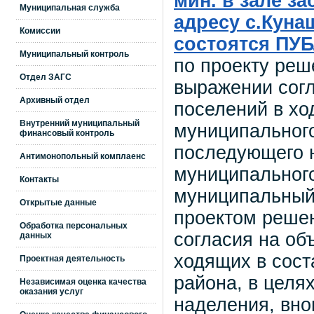
мин. в зале з
Муниципальная служба
адресу с.Кунаш
Комиссии
состоятся П
Муниципальный контроль
по проекту реш
Отдел ЗАГС
выражении согл
Архивный отдел
поселений в хо
Внутренний муниципальный
муниципального
финансовый контроль
последующего н
Антимонопольный комплаенс
муниципального
Контакты
муниципальный 
Открытые данные
проектом реше
Обработка персональных
согласия на об
данных
ходящих в сост
Проектная деятельность
района, в целя
Независимая оценка качества
оказания услуг
наделения, вно