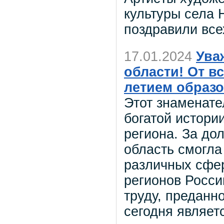
культуры села 
поздравили все
17.01.2024
Ува
области! От в
летием образо
Этот знаменат
богатой истори
региона. За до
область смогла
различных сфер
регионов Росс
труду, преданн
сегодня являе