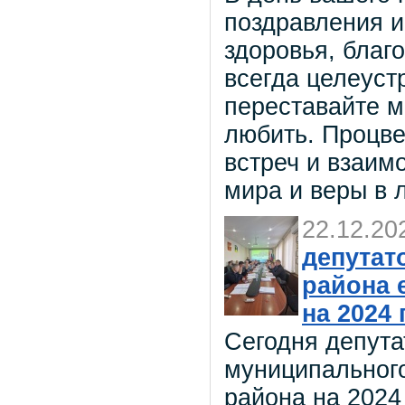
поздравления 
здоровья, благо
всегда целеуст
переставайте м
любить. Процве
встреч и взаим
мира и веры в 
22.12.20
депутат
района 
на 2024
Сегодня депута
муниципальног
района на 2024