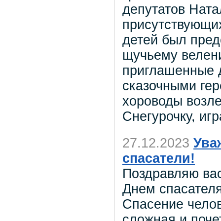
депутатов Ната
присутствующи
детей был пред
щучьему велен
приглашенные д
сказочными гер
хороводы возле
Снегурочку, игр
27.12.2023
Ува
спасатели!
Поздравляю ва
Днем спасател
Спасение челов
сложная и поче