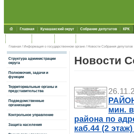
Главная
Кунашакский округ
Собрание депутатов
КРК
Обращения
Контакты
УЖКХСЭ
УИИЗО
Главная
/
Информация о государственном органе
/ Новости Собрания депутатов
Новости С
Структура администрации
округа
Полномочия, задачи и
функции
Территориальные органы и
26.11.
представительства
РАЙОНА
Подведомственные
организации
мин. 
Контрольное управление
района по адре
Защита населения
каб.44 (2 эт