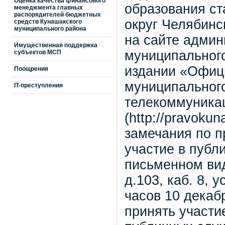
Оценка качества финансового
образования с
менеджмента главных
распорядителей бюджетных
округ Челябинс
средств Кунашакского
муниципального района
на сайте админ
Имущественная поддержка
муниципального
субъектов МСП
издании «Офиц
Поощрения
муниципальног
IT-преступления
телекоммуника
(http://pravoku
замечания по п
участие в публ
письменном вид
д.103, каб. 8, 
часов 10 декаб
принять участи