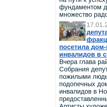
фундаментом дл
множество рад
17.01.
депут
фракц
посетила дом-
инвалидов в 
Вчера глава ра
Собрания депут
пожилыми людь
подопечных дом
инвалидов в Но
предоставленн
Артисты худож