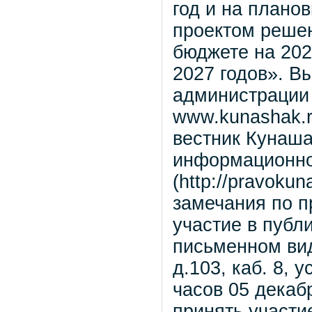
год и на плано
проектом реше
бюджете на 202
2027 годов». В
администрации
www.kunashak.
вестник Кунаша
информационно
(http://pravoku
замечания по п
участие в публ
письменном вид
д.103, каб. 8, 
часов 05 декаб
принять участи