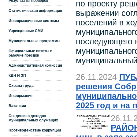
Результаты проверок
по проекту реш
выражении согл
Статистическая информация
поселений в хо
Информационные системы
муниципального
Учрежденные СМИ
последующего н
Муниципальные программы
муниципального
Официальные визиты и
рабочие поездки
муниципальный 
Административная комиссия
26.11.2024
ПУБ
КДН И ЗП
решения Собр
Охрана труда
муниципально
Информация
2025 год и на
Вакансии
Сведения о доходах
26.11.
муниципальных служащих
РАЙОНА
Противодействие коррупции