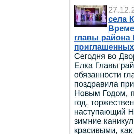
27.12.
села 
Време
главы района
приглашенных
Сегодня во Дво
Елка Главы ра
обязанности г
поздравила пр
Новым Годом, п
год, торжестве
наступающий Но
зимние каникул
красивыми, как