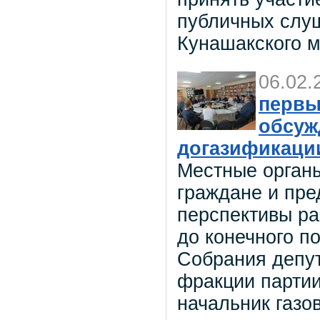
публичных слуш
Кунашакского 
06.02.
первы
обсуж
догазификаци
Местные органы
граждане и пре
перспективы ра
до конечного п
Собрания депут
фракции парти
начальник газо