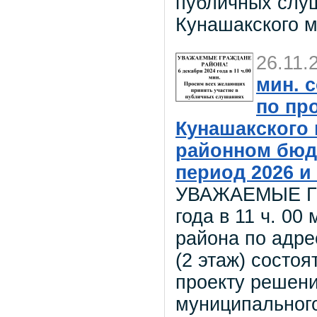
публичных слуш
Кунашакского 
26.11.
мин. 
по пр
Кунашакского
районном бюдж
период 2026 и 
УВАЖАЕМЫЕ ГР
года в 11 ч. 00
района по адрес
(2 этаж) сост
проекту решени
муниципальног