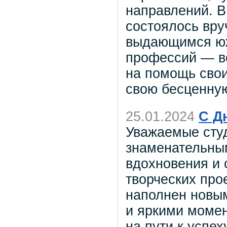
направлений. В
состоялось вру
выдающимся юж
профессий — вс
на помощь свои
свою бесценную
25.01.2024
С Д
Уважаемые сту
знаменательны
вдохновения и 
творческих про
наполнен новы
и яркими момен
на пути к успех