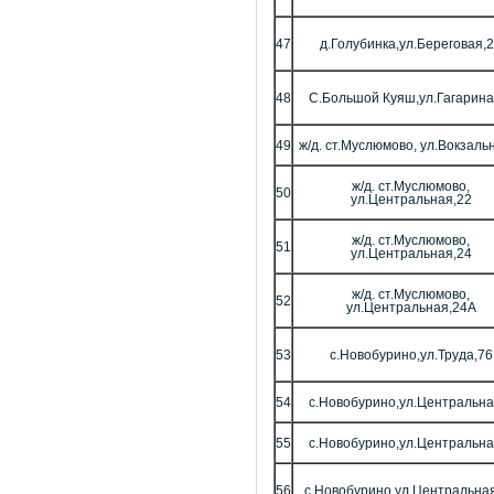
47
д.Голубинка,ул.Береговая,
48
С.Большой Куяш,ул.Гагарина
49
ж/д. ст.Муслюмово, ул.Вокзаль
ж/д. ст.Муслюмово,
50
ул.Центральная,22
ж/д. ст.Муслюмово,
51
ул.Центральная,24
ж/д. ст.Муслюмово,
52
ул.Центральная,24А
53
с.Новобурино,ул.Труда,76
54
с.Новобурино,ул.Центральна
55
с.Новобурино,ул.Центральна
56
с.Новобурино,ул.Центральна