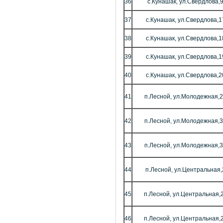
36
с.Кунашак, ул.Свердлова,
37
с.Кунашак, ул.Свердлова,1
38
с.Кунашак, ул.Свердлова,1
39
с.Кунашак, ул.Свердлова,1
40
с.Кунашак, ул.Свердлова,2
41
п.Лесной, ул.Молодежная,
42
п.Лесной, ул.Молодежная,
43
п.Лесной, ул.Молодежная,
44
п.Лесной, ул.Центральная,
45
п.Лесной, ул.Центральная,
46
п.Лесной, ул.Центральная,