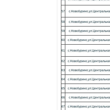
57
с.Новобурино,ул.Центральна
58
с.Новобурино,ул.Центральна
59
с.Новобурино,ул.Центральна
60
с.Новобурино,ул.Центральна
61
с.Новобурино,ул.Центральна
62
с.Новобурино,ул.Центральна
63
с.Новобурино,ул.Центральна
64
с.Новобурино,ул.Центральна
65
с.Новобурино,ул.Центральна
66
с.Новобурино,ул.Центральна
67
с.Новобурино,ул.Центральна