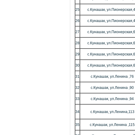
25
с.Кунашак, ул.Пионерская,
26
с.Кунашак, ул.Пионерская,
27
с.Кунашак, ул.Пионерская,
28
с.Кунашак, ул.Пионерская,
29
с.Кунашак, ул.Пионерская,
30
с.Кунашак, ул.Пионерская,
31
с.Кунашак, ул.Ленина ,76
32
с.Кунашак, ул.Ленина ,90
33
с.Кунашак, ул.Ленина ,94
34
с.Кунашак, ул.Ленина,113
35
с.Кунашак, ул.Ленина ,115