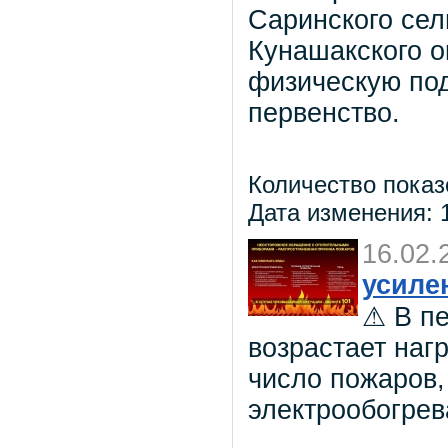
Саринского сел
Кунашакского о
физическую под
первенство.
Количество показ
Дата изменения: 1
16.02.
усиле
⚠ В п
возрастает наг
число пожаров,
электрообогрев