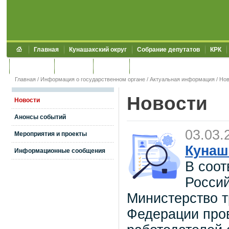
Главная
Кунашакский округ
Собрание депутатов
КРК
Обращения
Контакты
УЖКХСЭ
УИИЗО
Главная
/
Информация о государственном органе
/
Актуальная информация
/
Нов
Новости
Новости
Анонсы событий
03.03.
Мероприятия и проекты
Кунаш
Информационные сообщения
В соот
Россий
Министерство т
Федерации про