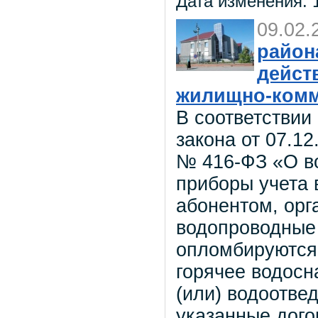
Дата изменения: 1
09.02.
район
дейст
жилищно-комм
В соответствии
закона от 07.12
№ 416-ФЗ «О в
приборы учета 
абонентом, орг
водопроводные
опломбируются
горячее водосн
(или) водоотве
указанные дого