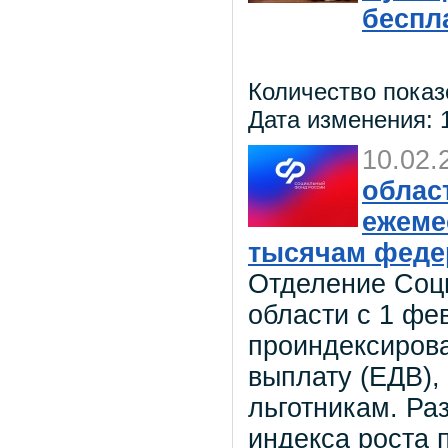
беспл
Количество показ
Дата изменения: 1
10.02.
облас
ежеме
тысячам феде
Отделение Соц
области с 1 фе
проиндексиров
выплату (ЕДВ),
льготникам. Ра
индекса роста 