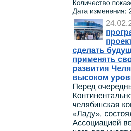
Количество показ
Дата изменения: 2
24.02.
прогр
проек
сделать будущ
применять сво
развития Челя
высоком уров
Перед очередн
Континентально
челябинская к
«Ладу», состо
Ассоциацией ве