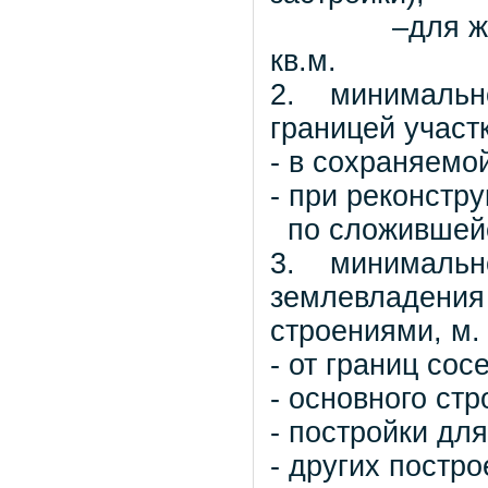
–для жилых 
кв.м.
2. минимально
границей участ
- в сохраняемо
- при реконстр
по сложившейс
3. минимально
землевладения 
строениями, м.
- от границ сос
- основного стр
- постройки для
- других постро