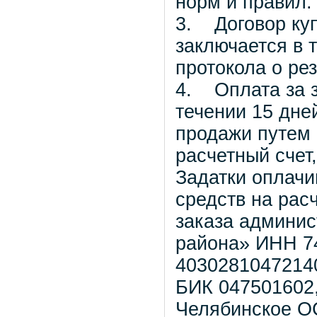
норм и правил.
3. Договор куп
заключается в 
протокола о рез
4. Оплата за з
течении 15 дне
продажи путем 
расчетный счет
Задатки оплач
средств на рас
заказа админис
района» ИНН 7
4030281047214
БИК 047501602
Челябинское О