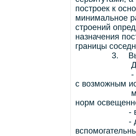
построек к осн
минимальное ра
строений опред
назначения пос
границы соседн
3. Высота
Для всех 
- количест
с возможным и
мансардног
норм освещенно
- высота 
- до верха
вспомогательны