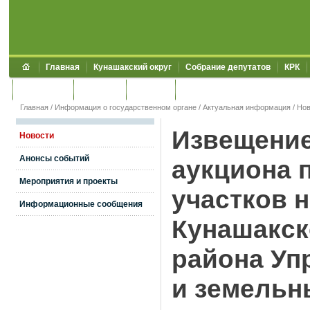
Главная
Кунашакский округ
Собрание депутатов
КРК
Обращения
Контакты
УЖКХСЭ
УИИЗО
Главная
/
Информация о государственном органе
/
Актуальная информация
/
Нов
Извещение
Новости
Анонсы событий
аукциона 
Мероприятия и проекты
участков 
Информационные сообщения
Кунашакск
района Уп
и земельн