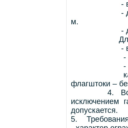
- высота 
- до верха 
м.
- до скатно
Для вспомо
- высота 
- до верха 
- до конька
как исклю
флагштоки – бе
4. Вспомог
исключением га
допускается.
5. Требования