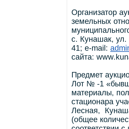
Организатор ау
земельных отн
муниципального
с. Кунашак, ул.
41; e-mail:
admi
сайта: www.kun
Предмет аукцио
Лот № -1 «бывш
материалы, по
стационара уча
Лесная, Кунаша
(общее количес
соответствии с