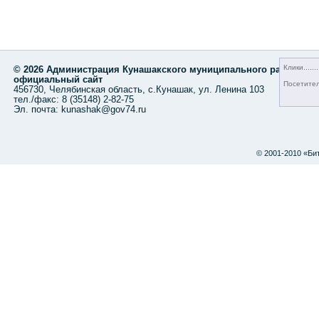
Клики
© 2026 Администрация Кунашакского муниципального района,
официальный сайт
Посетите
456730, Челябинская область, с.Кунашак, ул. Ленина 103
тел./факс: 8 (35148) 2-82-75
Эл. почта: kunashak@gov74.ru
© 2001-2010 «Би