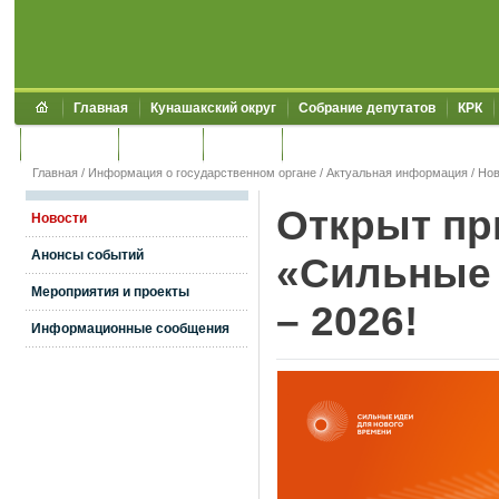
Главная
Кунашакский округ
Собрание депутатов
КРК
Обращения
Контакты
УЖКХСЭ
УИИЗО
Главная
/
Информация о государственном органе
/
Актуальная информация
/
Нов
Открыт пр
Новости
Анонсы событий
«Сильные 
Мероприятия и проекты
– 2026!
Информационные сообщения