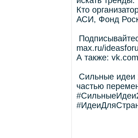
искать тренды.
Кто организато
АСИ, Фонд Рос
Подписывайтес
max.ru/ideasfor
А также: vk.com
Сильные идеи ж
частью перемен
#СильныеИдеи2
#ИдеиДляСтра