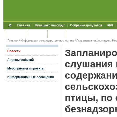
Главная
Кунашакский округ
Собрание депутатов
КРК
Обращения
Контакты
УЖКХСЭ
УИИЗО
Главная
/
Информация о государственном органе
/
Актуальная информация
/
Нов
Запланир
Новости
Анонсы событий
слушания 
Мероприятия и проекты
содержани
Информационные сообщения
сельскохо
птицы, по
безнадзор