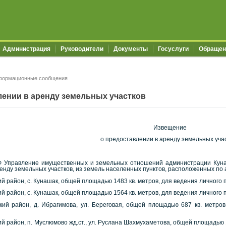
Администрация
Руководители
Документы
Госуслуги
Обращен
формационные сообщения
ении в аренду земельных участков
Извещение
о предоставлении в аренду земельных уча
 РФ Управление имущественных и земельных отношений администрации Кун
енду земельных участков, из земель населенных пунктов, расположенных по 
ий район, с. Кунашак, общей площадью 1483 кв. метров, для ведения личного 
ий район, с. Кунашак, общей площадью 1564 кв. метров, для ведения личного 
кий район, д. Ибрагимова, ул. Береговая, общей площадью 687 кв. метро
ий район, п. Муслюмово жд.ст., ул. Руслана Шахмухаметова, общей площадью 