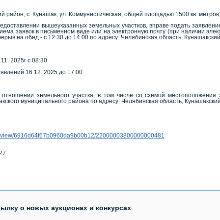
ий район, с. Кунашак, ул. Коммунистическая, общей площадью 1500 кв. метров
едоставлении вышеуказанных земельных участков, вправе подать заявление
иема заявок в письменном виде или на электронную почту (при наличии элек
ерыв на обед - с 12:30 до 14:00 по адресу: Челябинская область, Кунашакский 
1. 2025г с 08:30
явлений 16.12. 2025 до 17:00
 отношении земельного участка, в том числе со схемой местоположения
кого муниципального района по адресу: Челябинская область, Кунашакский рай
notice/view/6916d64f67b0960da9b00b12/22000003800000000481
27
сылку о новых аукционах и конкурсах