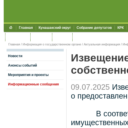
Главная
Кунашакский округ
Собрание депутатов
КРК
Обращения
Контакты
УЖКХСЭ
УИИЗО
Главная
/
Информация о государственном органе
/
Актуальная информация
/
Ин
Извещение
Новости
Анонсы событий
собственн
Мероприятия и проекты
Информационные сообщения
09.07.2025
Изв
о предоставлен
В соответстви
имущественных