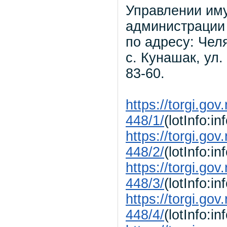
Управлении им
администрации
по адресу: Чел
с. Кунашак, ул.
83-60.
https://torgi.go
448/1/
(lotInfo:in
https://torgi.go
448/2/
(lotInfo:in
https://torgi.go
448/3/
(lotInfo:in
https://torgi.go
448/4/
(lotInfo:in