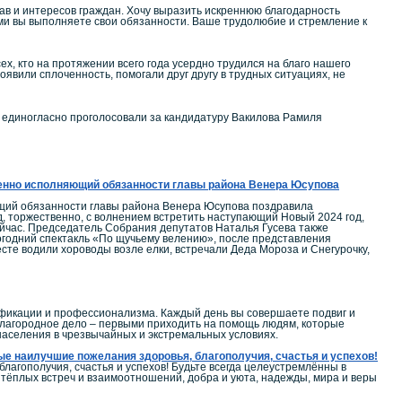
ав и интересов граждан. Хочу выразить искреннюю благодарность
ыми вы выполняете свои обязанности. Ваше трудолюбие и стремление к
, кто на протяжении всего года усердно трудился на благо нашего
оявили сплоченность, помогали друг другу в трудных ситуациях, не
 единогласно проголосовали за кандидатуру Вакилова Рамиля
менно исполняющий обязанности главы района Венера Юсупова
ющий обязанности главы района Венера Юсупова поздравила
, торжественно, с волнением встретить наступающий Новый 2024 год,
ейчас. Председатель Собрания депутатов Наталья Гусева также
годний спектакль «По щучьему велению», после представления
сте водили хороводы возле елки, встречали Деда Мороза и Снегурочку,
ификации и профессионализма. Каждый день вы совершаете подвиг и
 благородное дело – первыми приходить на помощь людям, которые
 населения в чрезвычайных и экстремальных условиях.
ые наилучшие пожелания здоровья, благополучия, счастья и успехов!
агополучия, счастья и успехов! Будьте всегда целеустремлённы в
, тёплых встреч и взаимоотношений, добра и уюта, надежды, мира и веры