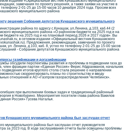
етевом издании «Официальный вестник Кунашакского муниципального
ндации, замечания по проекту решения, а также заявки на участие в
о телефону 2-01-25 до 15-00 часов 10 декабря 2024 года. Просим всех
нашакского муниципального района
оекту решения Собрания депутатов Кунашакского муниципального
истрации района по адресу с.Кунашак, ул.Ленина, д.103, каб.44 (2
кого муниципального района «О районном бюджете на 2025 год и на
 бюджете на 2025 год и на плановый период 2026 и 2027 годов». Вы
nashak.ru, в сетевом издании «Официальный вестник Кунашакского
vokunashak.ru). Предложения, рекомендации, замечания по проекту
к, ул. Ленина, д.103, каб. 8, устно по телефону 2-01-25 до 15-00 часов
 слушаний - Собрание депутатов Кунашакского муниципального района
вопросы газификации и догазификации
лужбы обсудили перспективы развития и проблемы в подведении газа до
а, член фракции партии «Единая Россия» Ферис Абдрахманов, начальник
 подведения итогов круглого стола стала решение о направлении
озможностью скорректировать планы по строительству и вводу
альных отношений и АО «Газпром газораспределения Челябинск».
, погибших при выполнении боевых задач и традиционный районный
Георгия в Новобурино. Мероприятия посетили глава района Вакилов
диная Россия» Гусева Наталья.
тов Кунашакского муниципального района был заслушан отчет
ого муниципального района был заслушан отчет руководителя
нтра за 2023 год. В ходе заслушивания отчета были освещены проблемы