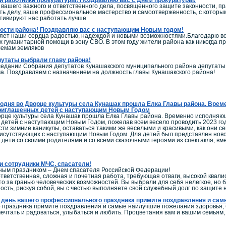
вашего важного и ответственного дела, посвященного защите законности, пр
сть делу, ваше профессиональное мастерство и самоотверженность, с котор
тивируют нас работать лучше
ости района! Поздравляю вас с наступающим Новым годом!
ет наши сердца радостью, надеждой и новыми возможностями.Благодарю всех
х гуманитарной помощи в зону СВО. В этом году жители района как никогда пр
лемам земляков
утаты выбрали главу района!
седании Собрания депутатов Кунашакского муниципального района депутаты
а. Поздравляем с назначением на должность главы Кунашакского района!
одня во Дворце культуры села Кунашак прошла Елка Главы района. Вре
риглашенных детей с наступающим Новым Годом
орце культуры села Кунашак прошла Елка Главы района. Временно исполня
детей с наступающим Новым Годом, пожелав всем весело проводить 2023 год
сти зимние каникулы, оставаться такими же веселыми и красивыми, как они с
исутствующих с наступающим Новым Годом. Для детей был представлен ново
дети со своими родителями и со всеми сказочными героями из спектакля, вме
 сотрудники МЧС, спасатели!
ным праздником – Днем спасателя Российской Федерации!
тветственная, сложная и почетная работа, требующая отваги, высокой квал
то за гранью человеческих возможностей. Вы выбрали для себя нелегкое, но
ость, рискуя собой, вы с честью выполняете свой служебный долг по защите
В день вашего профессионального праздника примите поздравления и сам
 праздника примите поздравления и самые наилучшие пожелания здоровья, бл
мечтать и радоваться, улыбаться и любить. Процветания вам и вашим семьям