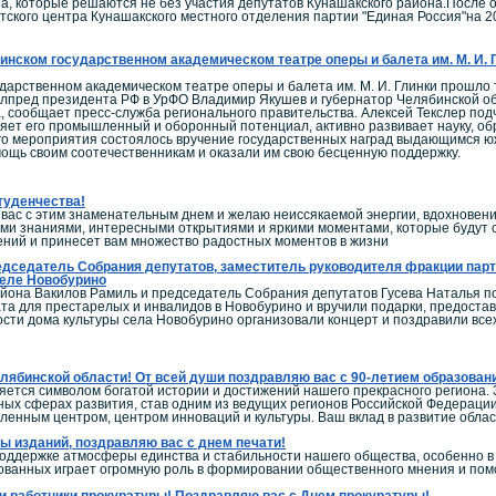
а, которые решаются не без участия депутатов Кунашакского района.После
тского центра Кунашакского местного отделения партии "Единая Россия"на 20
инском государственном академическом театре оперы и балета им. М. И
дарственном академическом театре оперы и балета им. М. И. Глинки прошло
олпред президента РФ в УрФО Владимир Якушев и губернатор Челябинской об
, сообщает пресс-служба регионального правительства. Алексей Текслер по
ляет его промышленный и оборонный потенциал, активно развивает науку, обра
го мероприятия состоялось вручение государственных наград выдающимся юж
ощь своим соотечественникам и оказали им свою бесценную поддержку.
туденчества!
ас с этим знаменательным днем и желаю неиссякаемой энергии, вдохновения 
ми знаниями, интересными открытиями и яркими моментами, которые будут со
ний и принесет вам множество радостных моментов в жизни
дседатель Собрания депутатов, заместитель руководителя фракции парт
селе Новобурино
айона Вакилов Рамиль и председатель Собрания депутатов Гусева Наталья 
ата для престарелых и инвалидов в Новобурино и вручили подарки, предос
сти дома культуры села Новобурино организовали концерт и поздравили все
ябинской области! От всей души поздравляю вас с 90-летием образован
ется символом богатой истории и достижений нашего прекрасного региона. 
ных сферах развития, став одним из ведущих регионов Российской Федерации
енным центром, центром инноваций и культуры. Ваш вклад в развитие обла
 изданий, поздравляю вас с днем печати!
поддержке атмосферы единства и стабильности нашего общества, особенно 
ованных играет огромную роль в формировании общественного мнения и по
 работники прокуратуры! Поздравляю вас с Днем прокуратуры!