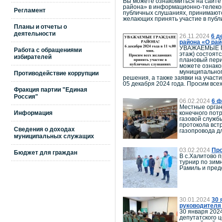
Вы можете ознакомиться на сайте
района» в информационно-телекомм
Регламент
публичных слушаниях, принимаются 
желающих принять участие в публ
Планы и отчеты о
деятельности
26.11.2024
6 д
района «О рай
УВАЖАЕМЫЕ ГРА
Работа с обращениями
этаж) состоят
избирателей
плановый пери
можете ознако
муниципальног
Противодействие коррупции
решения, а также заявки на участи
05 декабря 2024 года. Просим вс
Фракция партии "Единая
Россия"
06.02.2024
6 ф
Местные орган
Информация
конечного пот
газовой служб
протокола вст
Сведения о доходах
газопровода д
муниципальных служащих
03.02.2024
Про
Бюджет для граждан
В с.Халитово 
турнир по зим
Рамиль и пред
30.01.2024
30 
руководителя 
30 января 202
депутатского 