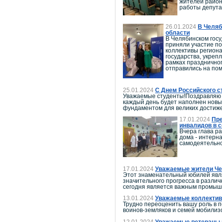
жителей район
работы депута
26.01.2024
В Челяб
области
В Челябинском госу
приняли участие п
коллективы региона
государства, укреп
рамках празднично
отправились на пом
25.01.2024
С Днем Российского с
Уважаемые студенты!Поздравляю в
каждый день будет наполнен новы
фундаментом для великих достиже
17.01.2024
Пре
инвалидов в 
Вчера глава р
дома - интерн
самодеятельно
17.01.2024
Уважаемые жители Чел
Этот знаменательный юбилей явля
значительного прогресса в различ
сегодня является важным промышл
13.01.2024
Уважаемые коллективы
Трудно переоценить вашу роль в 
воинов-земляков и семей мобилиз
12.01.2024
Уважаемые ветераны и