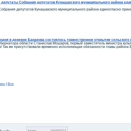
 депутаты Собрания депутатов Кунашакского муниципального района един
обрания депутатов Кунашакского муниципального района единогласно приня
одня в деревне Баракова состоялось торжественное открытие сельского 
убернатора области Станислав Мошаров, первый заместитель министра кул
а! Так же присутствовали временно исполняющая обязанности главы района
нец
|
Все
Клики
100497013