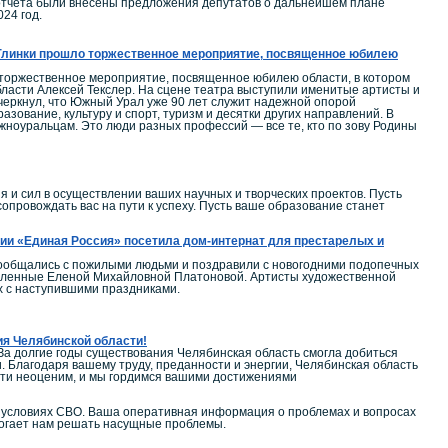
 отчета были внесены предложения депутатов о дальнейшем плане
24 год.
. Глинки прошло торжественное мероприятие, посвященное юбилею
 торжественное мероприятие, посвященное юбилею области, в котором
ласти Алексей Текслер. На сцене театра выступили именитые артисты и
дчеркнул, что Южный Урал уже 90 лет служит надежной опорой
зование, культуру и спорт, туризм и десятки других направлений. В
ноуральцам. Это люди разных профессий — все те, кто по зову Родины
и сил в осуществлении ваших научных и творческих проектов. Пусть
провождать вас на пути к успеху. Пусть ваше образование станет
ии «Единая Россия» посетила дом-интернат для престарелых и
пообщались с пожилыми людьми и поздравили с новогодними подопечных
тавленные Еленой Михайловной Платоновой. Артисты художественной
х с наступившими праздниками.
ия Челябинской области!
За долгие годы существования Челябинская область смогла добиться
. Благодаря вашему труду, преданности и энергии, Челябинская область
сти неоценим, и мы гордимся вашими достижениями
в условиях СВО. Ваша оперативная информация о проблемах и вопросах
могает нам решать насущные проблемы.