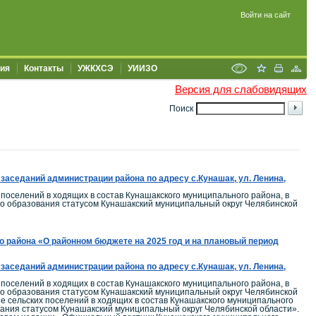
Войти на сайт
ия
Контакты
УЖКХСЭ
УИИЗО
Версия для слабовидящих
Поиск
заседаний администрации района по адресу с.Кунашак, ул. Ленина,
поселений в ходящих в состав Кунашакского муниципального района, в
го образования статусом Кунашакский муниципальный округ Челябинской
района «О районном бюджете на 2025 год и на плановый период
заседаний администрации района по адресу с.Кунашак, ул. Ленина,
поселений в ходящих в состав Кунашакского муниципального района, в
го образования статусом Кунашакский муниципальный округ Челябинской
 сельских поселений в ходящих в состав Кунашакского муниципального
вания статусом Кунашакский муниципальный округ Челябинской области».