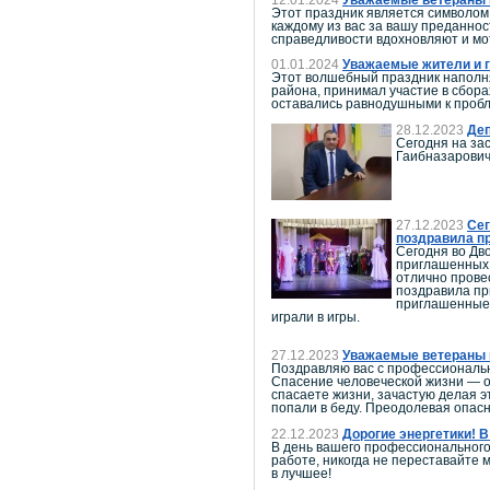
Этот праздник является символом 
каждому из вас за вашу преданно
справедливости вдохновляют и мо
01.01.2024
Уважаемые жители и г
Этот волшебный праздник наполня
района, принимал участие в сбора
оставались равнодушными к проб
28.12.2023
Деп
Сегодня на за
Гаибназарович
27.12.2023
Сег
поздравила п
Сегодня во Дв
приглашенных 
отлично прове
поздравила пр
приглашенные 
играли в игры.
27.12.2023
Уважаемые ветераны и
Поздравляю вас с профессиональ
Спасение человеческой жизни — о
спасаете жизни, зачастую делая э
попали в беду. Преодолевая опасн
22.12.2023
Дорогие энергетики! 
В день вашего профессионального
работе, никогда не переставайте 
в лучшее!