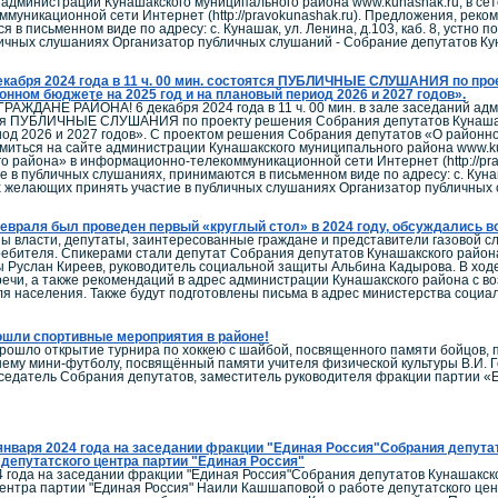
 администрации Кунашакского муниципального района www.kunashak.ru, в с
уникационной сети Интернет (http://pravokunashak.ru). Предложения, рекоме
в письменном виде по адресу: с. Кунашак, ул. Ленина, д.103, каб. 8, устно п
ичных слушаниях Организатор публичных слушаний - Собрание депутатов Ку
екабря 2024 года в 11 ч. 00 мин. cостоятся ПУБЛИЧНЫЕ СЛУШАНИЯ по пр
онном бюджете на 2025 год и на плановый период 2026 и 2027 годов».
ЖДАНЕ РАЙОНА! 6 декабря 2024 года в 11 ч. 00 мин. в зале заседаний админ
ся ПУБЛИЧНЫЕ СЛУШАНИЯ по проекту решения Собрания депутатов Кунашакс
од 2026 и 2027 годов». С проектом решения Собрания депутатов «О районном
миться на сайте администрации Кунашакского муниципального района www.ku
о района» в информационно-телекоммуникационной сети Интернет (http://pra
е в публичных слушаниях, принимаются в письменном виде по адресу: с. Кунаша
ех желающих принять участие в публичных слушаниях Организатор публичных
евраля был проведен первый «круглый стол» в 2024 году, обсуждались 
ы власти, депутаты, заинтересованные граждане и представители газовой с
ребителя. Спикерами стали депутат Собрания депутатов Кунашакского район
ы Руслан Киреев, руководитель социальной защиты Альбина Кадырова. В ходе
речи, а также рекомендаций в адрес администрации Кунашакского района с в
ля населения. Также будут подготовлены письма в адрес министерства соци
шли спортивные мероприятия в районе!
прошло открытие турнира по хоккею с шайбой, посвященного памяти бойцов
нему мини-футболу, посвящённый памяти учителя физической культуры В.И. 
седатель Собрания депутатов, заместитель руководителя фракции партии «Е
января 2024 года на заседании фракции "Единая Россия"Собрания депута
депутатского центра партии "Единая Россия"
4 года на заседании фракции "Единая Россия"Собрания депутатов Кунашакск
центра партии "Единая Россия" Наили Кашшаповой о работе депутатского це