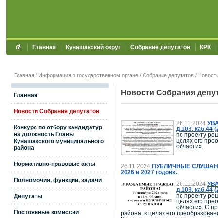
Главная
Кунашакский округ
Собрание депутатов
КРК
Главная
/
Информация о государственном органе
/
Собрание депутатов
/
Новости
Новости Собрания депу
Главная
Новости Собрания депутатов
26.11.2024
УВА
Конкурс по отбору кандидатур
д.103, каб.4
на должность Главы
по проекту ре
целях его пре
Кунашакского муниципального
области».
района
Нормативно-правовые акты
26.11.2024
ПУБЛИЧНЫЕ СЛУШАНИЯ п
2026 и 2027 годов».
Полномочия, функции, задачи
26.11.2024
УВА
д.103, каб.4
по проекту ре
Депутаты
целях его пре
области». С п
Постоянные комиссии
района, в целях его преобразова