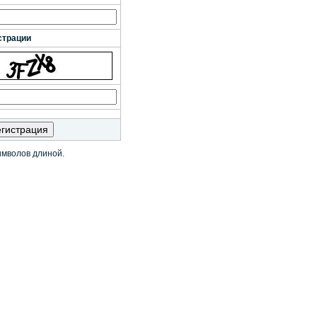
страции
имволов длиной.