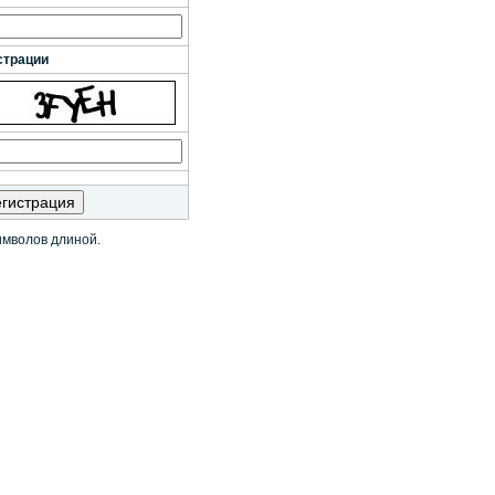
страции
имволов длиной.