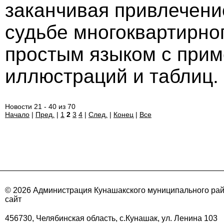
заканчивая привлечени
судьбе многоквартирно
простым языком с при
иллюстраций и таблиц
Новости 21 - 40 из 70
Начало
|
Пред.
|
1
2
3
4
|
След.
|
Конец
|
Все
© 2026 Администрация Кунашакского муниципального ра
сайт
456730, Челябинская область, с.Кунашак, ул. Ленина 103