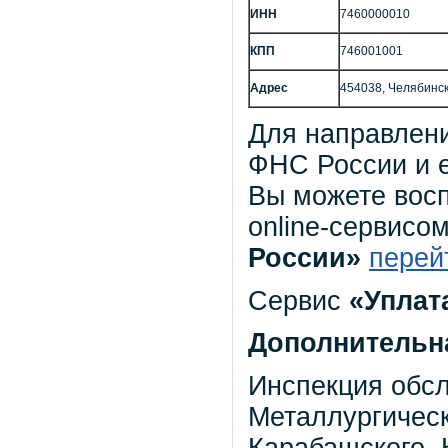
ИНН
7460000010
КПП
746001001
Адрес
454038, Челябинск г
Для направлен
ФНС России и 
Вы можете вос
online-сервисо
России»
перей
Сервис
«Уплат
Дополнительн
Инспекция обс
Металлургическ
Карабашского, 