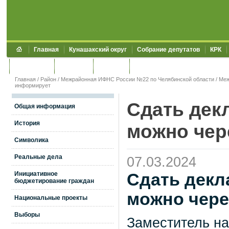
Главная
Кунашакский округ
Собрание депутатов
КРК
Обращения
Контакты
УЖКХСЭ
УИИЗО
Главная
/
Район
/
Межрайонная ИФНС России №22 по Челябинской области
/
Меж
информирует
Сдать дек
Общая информация
История
можно че
Символика
Реальные дела
07.03.2024
Инициативное
Сдать декл
бюджетирование граждан
можно чер
Национальные проекты
Выборы
Заместитель н