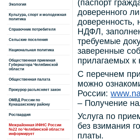
(паспорт гражд
Экология
доверенного ли
Культура, спорт и молодежная
политика
доверенность, 
НДФЛ, заполне
Справочник потребителя
требуемые доку
Сельские поселения
заверенные соб
Национальная политика
прилагаемых к 
Общественная приемная
Губернатора Челябинской
области
С перечнем при
Общественная палата
можно ознаком
Прокурор разъясняет закон
России:
www.na
ОМВД России по
– Получение на
Кунашакскому району
Услуга по прие
Росгвардия
без взимания г
Межрайонная ИФНС России
№22 по Челябинской области
платы.
информирует