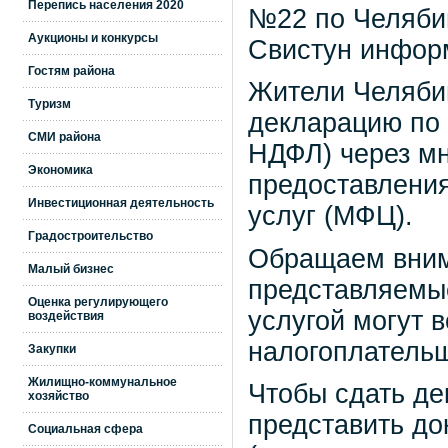
Перепись населения 2020
№22 по Челяби
Аукционы и конкурсы
Свистун инфор
Гостям района
Жители Челябин
Туризм
декларацию по 
СМИ района
НДФЛ) через м
Экономика
предоставлени
Инвестиционная деятельность
услуг (МФЦ).
Градостроительство
Обращаем вним
Малый бизнес
представляемые
Оценка регулирующего
услугой могут 
воздействия
налогоплательщ
Закупки
Жилищно-коммунальное
Чтобы сдать д
хозяйство
представить до
Социальная сфера