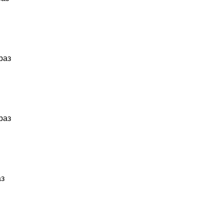
раз
раз
аз