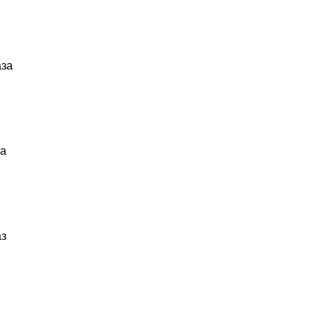
аза
за
аз