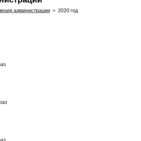
ления администрации
>
2020 год
раз
раз
раз