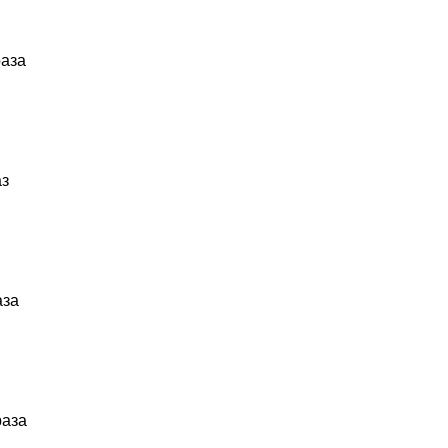
раза
аз
аза
раза