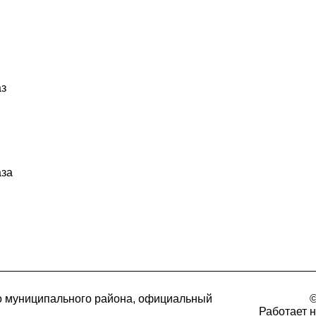
аз
аза
о муниципального района, официальный
©
Работает 