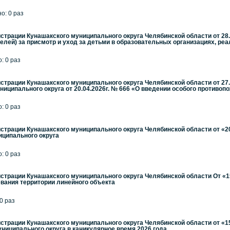
но: 0 раз
трации Кунашакского муниципального округа Челябинской области от 28.0
елей) за присмотр и уход за детьми в образовательных организациях, ре
: 0 раз
трации Кунашакского муниципального округа Челябинской области от 27.0
иципального округа от 20.04.2026г. № 666 «О введении особого противоп
: 0 раз
трации Кунашакского муниципального округа Челябинской области от «20
иципального округа
: 0 раз
трации Кунашакского муниципального округа Челябинской области От «15
евания территории линейного объекта
 0 раз
трации Кунашакского муниципального округа Челябинской области от «15
униципального округа в каникулярное время 2026 года