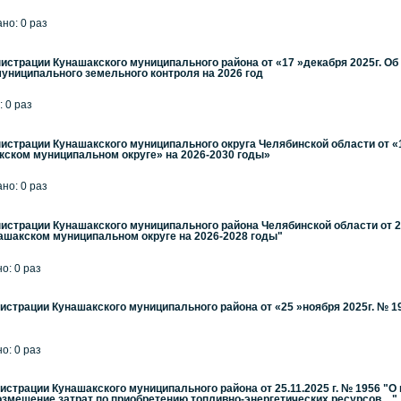
ано: 0 раз
страции Кунашакского муниципального района от «17 »декабря 2025г. 
униципального земельного контроля на 2026 год
: 0 раз
страции Кунашакского муниципального округа Челябинской области от «
кском муниципальном округе» на 2026-2030 годы»
ано: 0 раз
страции Кунашакского муниципального района Челябинской области от 2
ашакском муниципальном округе на 2026-2028 годы"
но: 0 раз
страции Кунашакского муниципального района от «25 »ноября 2025г. № 1
но: 0 раз
страции Кунашакского муниципального района от 25.11.2025 г. № 1956 "
змещение затрат по приобретению топливно-энергетических ресурсов,..."