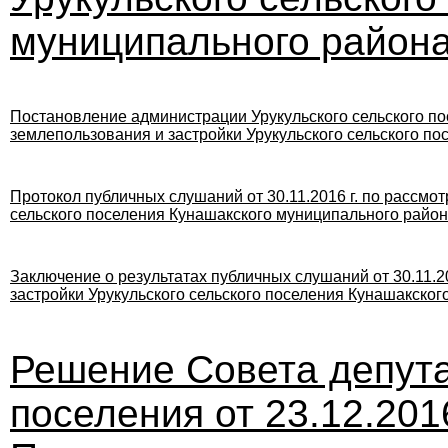
муниципального район
Постановление администрации Урукульского сельского по
землепользования и застройки Урукульского сельского по
Протокол
публичных слушаний от 30
.11
.2016
г.
по рассмот
сельского
поселения
Кунашакского муниципального район
Заключение о результатах публичных слушаний от 30
.11
.2
застройки Урукульского
сельского
поселения
Кунашакского
Решение Совета депут
поселения от 23.12.201