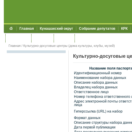
Главная
Кунашакский округ
Собрание депутатов
КРК
Обращения
Контакты
УЖКХСЭ
УИИЗО
Главная
/
Культурно-досуговые центры (дома культуры, клубы, музей)
Культурно-досуговые це
Название поля паспорт
Идентификационный номер
Наименование набора данных
Описание набора данных
Владелец набора данных
Ответственное лицо
Номер телефона ответственного 
Адрес электронной почты ответст
лица
Гиперссылка (URL) на набор
Формат данных
Описание структуры набора данн
Дата первой публикации