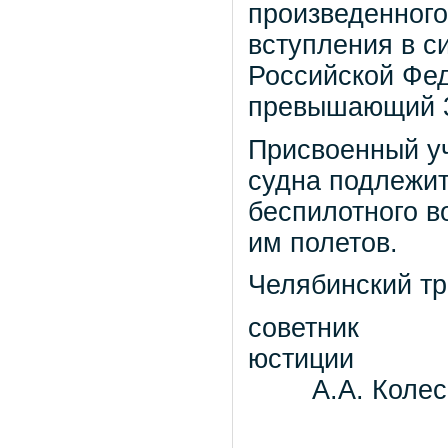
произведенного
вступления в с
Российской Фед
превышающий 30
Присвоенный у
судна подлежит
беспилотного в
им полетов.
Челябинский т
советник
юс
А.А. Колесн