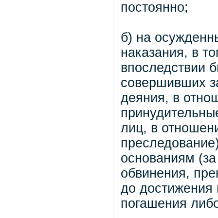
постоянно;
б) на осужденн
наказания, в т
впоследствии б
совершивших з
деяния, в отно
принудительные
лиц, в отношен
преследование
основаниям (за
обвинения, пре
до достижения 
погашения либо