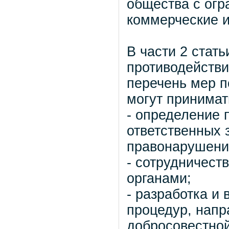
общества с огр
коммерческие и
В части 2 стат
противодейств
перечень мер п
могут принимат
- определение 
ответственных 
правонарушени
- сотрудничест
органами;
- разработка и 
процедур, напр
добросовестной