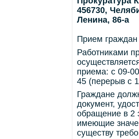
Прокуратура К
456730, Челяби
Ленина, 86-а
Прием граждан 
Работниками пр
осуществляетс
приема: с 09-00
45 (перерыв с 1
Граждане должн
документ, удос
обращение в 2 
имеющие значе
существу требо