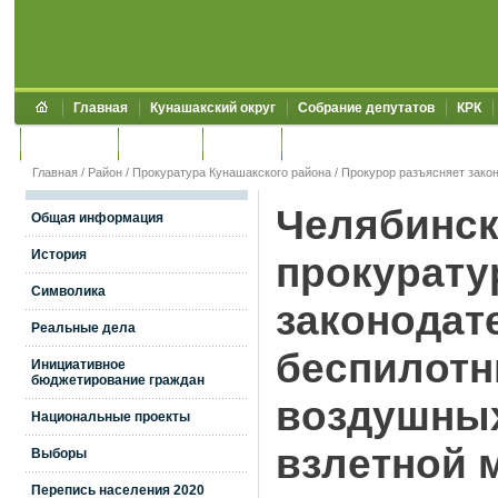
Главная
Кунашакский округ
Собрание депутатов
КРК
Обращения
Контакты
УЖКХСЭ
УИИЗО
Главная
/
Район
/
Прокуратура Кунашакского района
/
Прокурор разъясняет зако
Челябинск
Общая информация
История
прокурату
Символика
законодат
Реальные дела
беспилотн
Инициативное
бюджетирование граждан
воздушных
Национальные проекты
взлетной 
Выборы
Перепись населения 2020