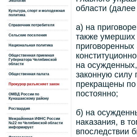
Экология
области (далее
Культура, спорт и молодежная
политика
а) на приговор
Справочник потребителя
также умерших 
Сельские поселения
приговоренных 
Национальная политика
конституционно
Общественная приемная
Губернатора Челябинской
на осужденных,
области
законную силу 
Общественная палата
прекращены по
Прокурор разъясняет закон
постоянно;
ОМВД России по
Кунашакскому району
Росгвардия
б) на осужденн
Межрайонная ИФНС России
наказания, в т
№22 по Челябинской области
информирует
впоследствии б