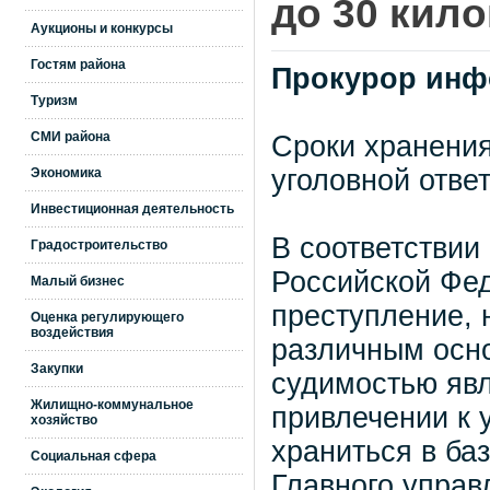
до 30 кил
Аукционы и конкурсы
Гостям района
Прокурор инф
Туризм
СМИ района
Сроки хранени
уголовной отве
Экономика
Инвестиционная деятельность
В соответствии
Градостроительство
Российской Фе
Малый бизнес
преступление, 
Оценка регулирующего
воздействия
различным осно
Закупки
судимостью явл
Жилищно-коммунальное
привлечении к 
хозяйство
храниться в ба
Социальная сфера
Главного управ