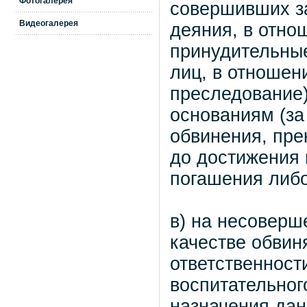
Фотогалерея
совершивших з
Видеогалерея
деяния, в отно
принудительные
лиц, в отношен
преследование
основаниям (за
обвинения, пре
до достижения 
погашения либо
в) на несоверш
качестве обвин
ответственност
воспитательного
назначения дан