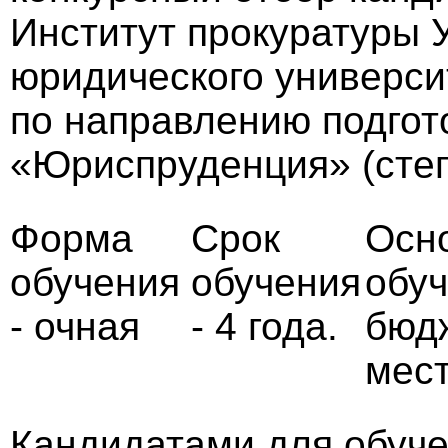
Институт прокуратуры 
юридического универси
по направлению подгото
«Юриспруденция» (степ
Форма
Срок
Осн
обучения
обучения
обуч
- очная
- 4 года.
бюд
мест
Кандидатами для обуч