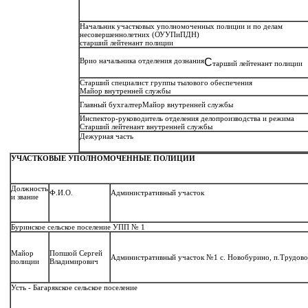
Начальник участковых уполномоченных полиции и по делам
несовершеннолетних (ОУУПиПДН)
старший лейтенант полиции
Врио начальника отделения дознания
С
тарший лейтенант полиции
Старший специалист группы тылового обеспечения
Майор внутренней службы
Главный бухгалтер
Майор внутренней службы
Инспектор-руководитель отделения делопроизводства и режима
Старший лейтенант внутренней службы
Дежурная часть
УЧАСТКОВЫЕ УПОЛНОМОЧЕННЫЕ ПОЛИЦИИ
Должность
Ф.И.О.
Административный участок
и звание
Буринское сельское поселение УПП № 1
Майор
Попшой Сергей
Административный участок №1
с. Новобурино, п.Трудово
полиции
Владимирович
Усть - Багарякское сельское поселение