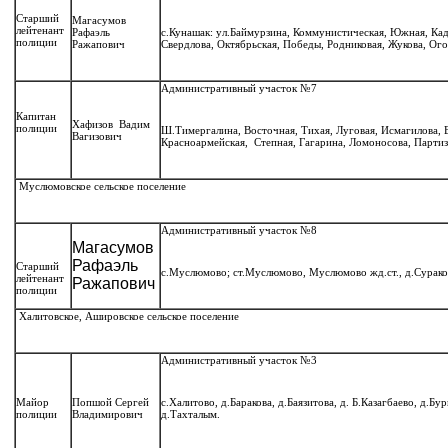
Старший
Магасумов
лейтенант
Рафаэль
с.Кунашак: ул.Баймурзина, Коммунистическая, Южная, Кады
полиции
Ражапович
Свердлова, Октябрьская, Победы, Родниковая, Жукова, Ог
Административный участок №7
Капитан
Хафизов Вадим
полиции
Ш.Тимергалина, Восточная, Тихая, Луговая, Исмагилова, В
Вагизович
Красноармейская, Степная, Гагарина, Ломоносова, Партиз
Муслюмовское сельское поселение
Административный участок №8
Магасумов
Рафаэль
Старший
с.Муслюмово; ст.Муслюмово, Муслюмово жд.ст., д.Сураков
лейтенант
Ражапович
полиции
Халитовское, Ашировское сельское поселение
Административный участок №3
Майор
Попшой Сергей
с.Халитово, д.Баракова, д.Баязитова, д. Б.Казагбаево, д.Б
полиции
Владимирович
д.Тахталым.