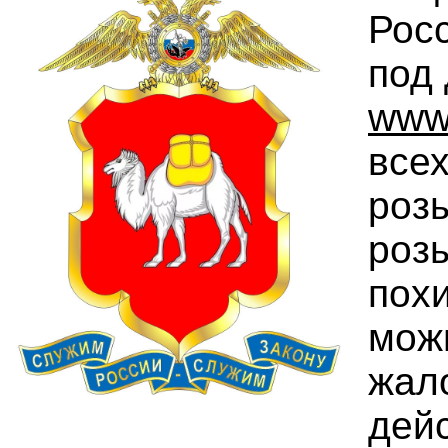
Рос
под
www
все
розы
розы
похи
мож
жал
дей