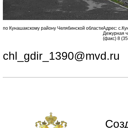
по Кунашакскому району Челябинской области
Адрес: с.Ку
Дежурная ча
(факс) 8 (3
chl_gdir_1390@mvd​.ru
Cоз