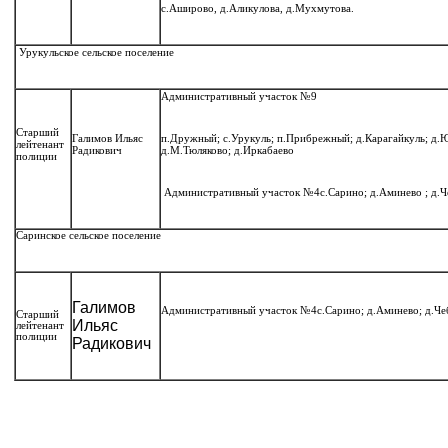
с.Аширово, д.Аликулова, д.Мухмутова.
Урукульское сельское поселение
Административный участок №9
Старший
Галимов Ильяс
п.Дружный; с.Урукуль; п.Прибрежный; д.Карагайкуль; д.Ю
лейтенант
Радикович
д.М.Тюляково; д.Иркабаево
полиции
Административный участок №4
с.Сарино; д.Аминево ; д.
Саринское сельское поселение
Галимов
Административный участок №4
с.Сарино; д.Аминево; д.Че
Старший
Ильяс
лейтенант
полиции
Радикович