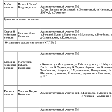
Майор
Попшой Сергей
Административный участок №2
полиции
Владимирович
с.Усть-Багаряк, п.Синарский, п.Элеваторный, ст.Нижняя, 
.ЮУЖД, д.Усманово
Куяшское сельское поселение
Старший
Административный участок №5
Галимов Ильяс
лейтенант
с.Большой Куяш, д.Караболка, с.Мусакаево, д.Голубинка
Радикович
полиции
д.Сарыкульмяк, д.Кырмыскалы
Кунашакское сельское поселение УПП № 6
Административный участок №6
Старший
Магасумов
с.Кунашак: ул.Молодежная, ул.Рыбозаводская, ул.К.Маркса, 
лейтенант
Рафаэль
2-я Гоголя, К.Маркса,,пер.К.Маркса, Лермонтова, Комсомол
полиции
Ражапович
Челябинская, Северная, , З.Мухамадиева, Центральная, Св
Школьная, Лукманова, Советская, Дорожников, Николаева, 
д.107.
Капитан
Хафизов Вадим
Административный участок №11
д.Борисовка, п.Лесной с
полиции
Вагизович
с.Кунашак – ул.Ленина с
Административный участок №4