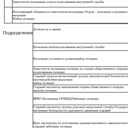
Заместитель начальника отдела
подполковник внутренней службы
Исполняющий обязанности заместителя начальника Отдела - начальник отделения 
миграции
Майор полиции
Должность и звание
Подразделения
Начальник штаба
подполковник внутренней службы
Начальник уголовного розыска
майор полиции
Заместитель начальника полиции по охране общественного порядка
подполковник полиции
Старший оперуполномоченный группы экономической безопасност
противодействия коррупции
майор полиции
Старший инспектор направления охраны общественного порядка
капитан полиции
ВРИО Начальника ОГИБДД
Лейтенант полиции
Старший инспектор группы дорожно-патрульной службы Государс
инспекции безопасности дорожного движения старший
Врио инспектора по исполнению административного законодательс
старший лейтенант полиции