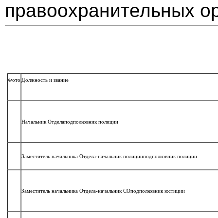
правоохранительных ор
Фото
Должность и звание
Начальник Отдела
подполковник полиции
Заместитель начальника Отдела-
начальник полиции
подполковник полиции
Заместитель начальника Отдела-
начальник СО
подполковник юстиции