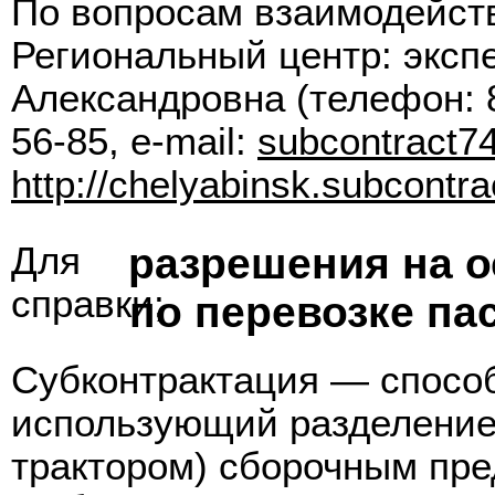
По вопросам взаимодейст
Региональный центр: эксп
Александровна (телефон: 8
56-85, e-mail:
subcontract
http://chelyabinsk.subcontrac
Для
разрешения на 
справки;
по перевозке па
Субконтрактация — способ
использующий разделение 
трактором) сборочным пр