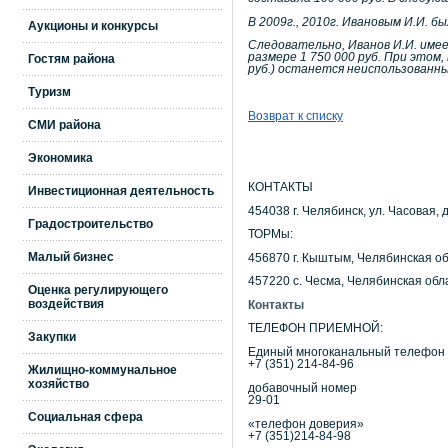
В 2009г., 2010г. Ивановым И.И. б
Аукционы и конкурсы
Следовательно, Иванов И.И. имее
размере 1 750 000 руб. При этом, 
Гостям района
руб.) останется неиспользованн
Туризм
Возврат к списку
СМИ района
Экономика
КОНТАКТЫ
Инвестиционная деятельность
454038 г. Челябинск, ул. Часовая, д
Градостроительство
ТОРМы:
Малый бизнес
456870 г. Кыштым, Челябинская об
457220 с. Чесма, Челябинская обла
Оценка регулирующего
воздействия
Контакты
ТЕЛЕФОН ПРИЕМНОЙ:
Закупки
Единый многоканальный телефон
+7 (351) 214-84-96
Жилищно-коммунальное
хозяйство
добавочный номер
29-01
Социальная сфера
«телефон доверия»
+7 (351)214-84-98