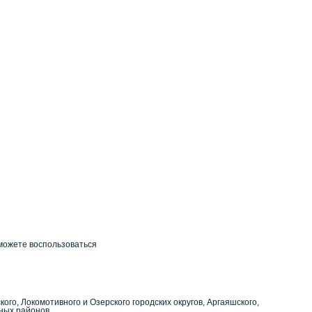
можете воспользоваться
го, Локомотивного и Озерского городских округов, Аргаяшского,
ьных районов.