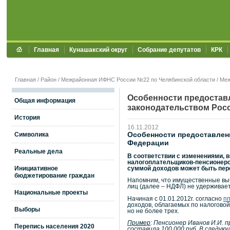
Главная
Кунашакский округ
Собрание депутатов
КРК
Главная
/
Район
/
Межрайонная ИФНС России №22 по Челябинской области
/
Меж
Особенности предостав
Общая информация
законодательством Рос
История
16.11.2012
Особенности предоставлен
Символика
Федерации
Реальные дела
В соответствии с изменениями,
налогоплательщиков-пенсионеров
Инициативное
суммой доходов может быть пер
бюджетирование граждан
Напомним, что имущественные выч
лиц (далее – НДФЛ) не удерживает
Национальные проекты
Начиная с 01.01.2012г. согласно
пп
доходов, облагаемых по налоговой
Выборы
но не более трех.
Пример
: Пенсионер Иванов И.И. п
Перепись населения 2020
составила 100 000 руб. В следующ