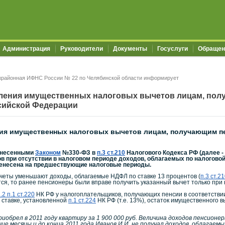
Администрация
Руководители
Документы
Госуслуги
Обращен
районная ИФНС России № 22 по Челябинской области информирует
ления имущественных налоговых вычетов лицам, полу
сийской Федерации
ия имущественных налоговых вычетов лицам, получающим пе
 внесенными
Законом
№330-ФЗ в
п.3 ст.210
Налогового Кодекса РФ (далее - 
 при отсутствии в налоговом периоде доходов, облагаемых по налоговой
енесена на предшествующие налоговые периоды.
еты уменьшают доходы, облагаемые НДФЛ по ставке 13 процентов (
п.3 ст.2
ся, то ранее пенсионеры были вправе получить указанный вычет только при 
.2 п.1 ст.220
НК РФ у налогоплательщиков, получающих пенсии в соответствии 
 ставке, установленной
п.1 ст.224
НК РФ (т.е. 13%), остаток имущественного
риобрел в 2011 году квартиру за 1 900 000 руб. Величина доходов пенсионе
ие месяцы и до конца 2011 года Иванов И.И. не получал доходов, облагаемы