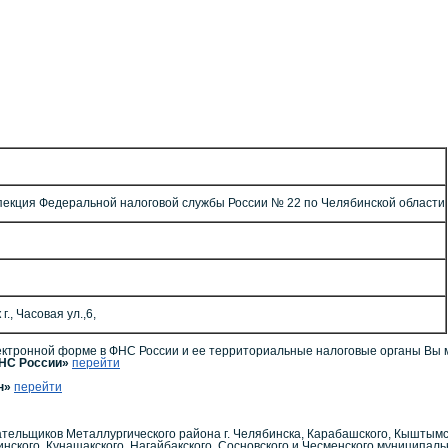
екция Федеральной налоговой службы России № 22 по Челябинской области
., Часовая ул.,6,
ктронной форме в ФНС России и ее территориальные налоговые органы Вы 
ФНС России»
перейти
ин»
перейти
ельщиков Металлургического района г. Челябинска, Карабашского, Кыштымско
инского, Кунашакского, Нагайбакского, Сосновского и Чесменского муниципал