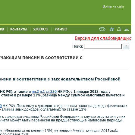
Войти на сайт
ия
Контакты
УЖКХСЭ
УИИЗО
Версия для слабовидящих
Поиск
чающим пенсии в соответствии с
нсии в соответствии с законодательством Российской
НК РФ), а также в
пп.2 п.1 ст.220
НК РФ, с 1 января 2012 года у
 ставке в размере 13%, разница между суммой налоговых вычетов и
10
НК РФ). Поскольку с доходов в виде пенсии налог на доходы физических
наличии иных доходов, облагаемых по ставке 13%.
с законодательством Российской Федерации, в случае отсутствия у них
 вычета может быть перенесен на предшествующие налоговые периоды,
ра, облагаемых по ставке 13%, за первые девять месяцев 2011 года
х по ставке 13%.