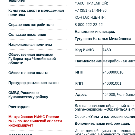
Экология
ФАКС ПРИЕМНОЙ:
Культура, спорт и молодежная
+7 (351) 214-84-96
политика
КОНТАКТ-ЦЕНТР:
Справочник потребителя
8-800-222-22-22
Начальник инспекции:
Сельские поселения
Тугушева Наталья Михайловна
Национальная политика
Код ИФНС
7460
Общественная приемная
Губернатора Челябинской
Наименование
Межрайонная инсп
области
ИНН
7460000010
Общественная палата
Прокурор разъясняет закон
КПП
746001001
ОМВД России по
Адрес
454038, Челябинск г
Кунашакскому району
Для направления обращений в эле
Росгвардия
online-сервисом:
«Обратиться в 
Сервис
«Уплата налогов и пошл
Межрайонная ИФНС России
№22 по Челябинской области
Дополнительная информация:
информирует
Инспекция обслуживает налогоплат
Брединского, Варненского, Картал